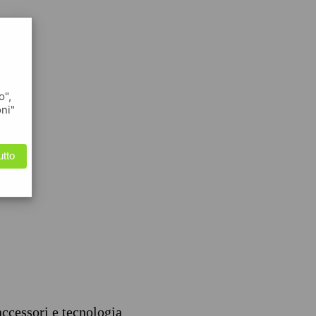
o",
oni"
utto
accessori e tecnologia