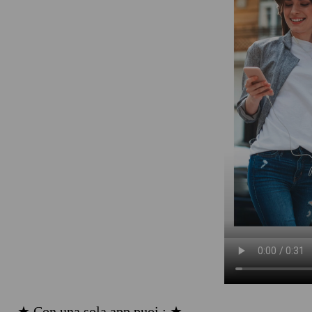
★ Con una sola app puoi : ★