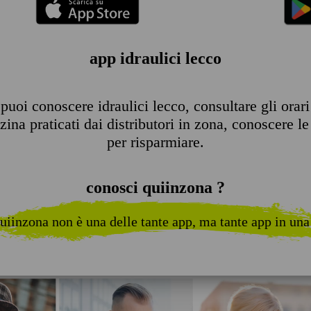
app idraulici lecco
uoi conoscere idraulici lecco, consultare gli orari 
ina praticati dai distributori in zona, conoscere le 
per risparmiare.
conosci quiinzona ?
uiinzona non è una delle tante app, ma tante app in una