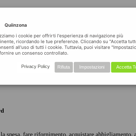
Quiinzona
izziamo i cookie per offrirti l'esperienza di navigazione più
inente, ricordando le tue preferenze. Cliccando su "Accetta tutt
nsenti all'uso di tutti i cookie. Tuttavia, puoi visitare "Impostazi
iche
fornire un consenso controllato.
Privacy Policy
Rifiuta
Impostazioni
Accetta T
rd
 la spesa, fare rifornimento, acquistare abbigliamento, 