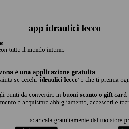
app idraulici lecco
na
con tutto il mondo intorno
zona è una applicazione gratuita
 aiuta se cerchi '
idraulici lecco
' e che ti premia ogn
li punti da convertire in
buoni sconto o gift card
imento o acquistare abbigliamento, accessori e tec
scaricala gratuitamente dal tuo store pr