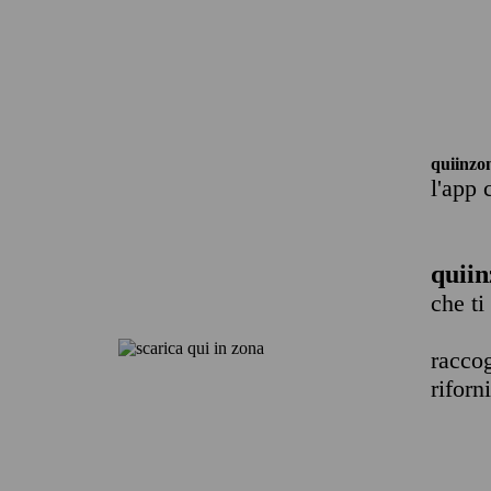
quiinzo
l'app 
quiin
che ti
raccog
riforn