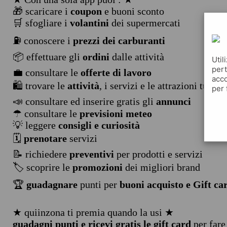
🎁 scaricare i
coupon
e buoni sconto
🛒 sfogliare i
volantini
dei supermercati
⛽ conoscere i
prezzi dei carburanti
📦 effettuare gli
ordini
dalle attività
Util
pert
💼 consultare le
offerte di lavoro
acco
🛍️ trovare le
attività
, i servizi e le attrazioni turist
per 
📣 consultare ed inserire gratis gli
annunci
☂ consultare le
previsioni meteo
💡 leggere
consigli e curiosità
🗓️
prenotare
servizi
📝 richiedere
preventivi
per prodotti e servizi
🏷️ scoprire le
promozioni
dei migliori brand
🏆
guadagnare
punti per
buoni acquisto e Gift ca
★ quiinzona ti premia quando la usi ★
guadagni punti e ricevi gratis le gift card
per fare