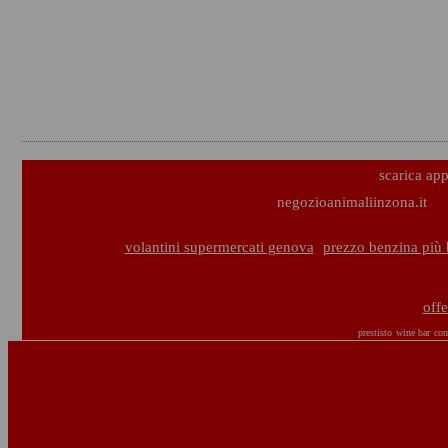
scarica ap
negozioanimaliinzona.it
volantini supermercati genova
prezzo benzina più
offe
prestisto
wine bar
com