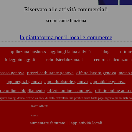
Riservato alle attività commerciali
scopri come funziona
la piattaforma per il local e-commerce
p
quiinzona business - aggiungi la tua attività
blog
q-touc
ioleggotuleggi.it
erboristeriainzona.it
centroesteticoinzona.
 basso genova
prezzi carburante genova
offerte lavoro genova
meteo 
app negozi genova
app erboristerie genova
app ottiche genova
rte online abbigliamento
offerte online tecnologia
offerte online auto
puter
orologi donna
elettricista
corsi di ballo
elettroforniture
prestito senza busta paga
negozio per animali
sc
trova offerte
cerca
| |
aumentare fatturato
app attività locali