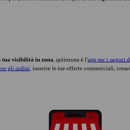
tua visibilità in zona
, quiinzona è l'
app per i negozi d
ere gli ordini
, inserire le tue offerte commerciali, crear