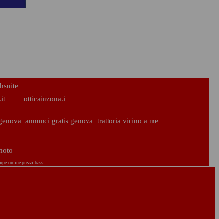
hsuite
it
otticainzona.it
genova
annunci gratis genova
trattoria vicino a me
 moto
arpe online prezzi bassi