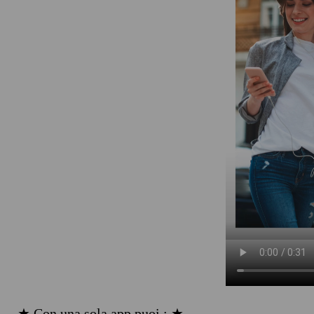
★ Con una sola app puoi : ★