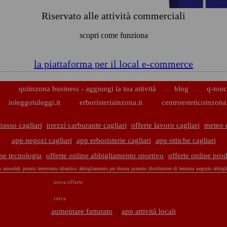
Riservato alle attività commerciali
scopri come funziona
la piattaforma per il local e-commerce
p
quiinzona business - aggiungi la tua attività
blog
q-touc
ioleggotuleggi.it
erboristeriainzona.it
centroesteticoinzona.
basso cagliari
prezzi carburante cagliari
offerte lavoro cagliari
meteo c
app negozi cagliari
app erboristerie cagliari
app ottiche cagliari
ine tecnologia
offerte online abbigliamento sportivo
offerte online prod
o aziendali
pronto intervento idraulico
abbigliamento per donna
pizzerie
distributore di benzina
negozio abbigl
trova offerte
cerca
| |
aumentare fatturato
app attività locali