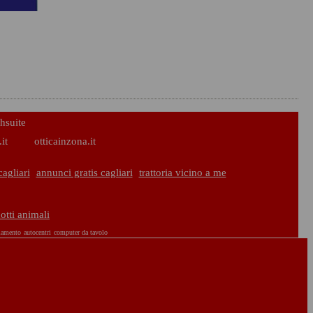
hsuite
it
otticainzona.it
agliari
annunci gratis cagliari
trattoria vicino a me
otti animali
iamento
autocentri
computer da tavolo