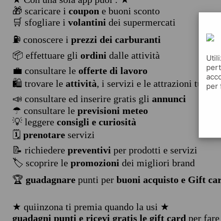
🎁 scaricare i
coupon
e buoni sconto
🛒 sfogliare i
volantini
dei supermercati
⛽ conoscere i
prezzi dei carburanti
📦 effettuare gli
ordini
dalle attività
Util
pert
💼 consultare le
offerte di lavoro
acco
🛍️ trovare le
attività
, i servizi e le attrazioni turist
per 
📣 consultare ed inserire gratis gli
annunci
☂ consultare le
previsioni meteo
💡 leggere
consigli e curiosità
🗓️
prenotare
servizi
📝 richiedere
preventivi
per prodotti e servizi
🏷️ scoprire le
promozioni
dei migliori brand
🏆
guadagnare
punti per
buoni acquisto e Gift ca
★ quiinzona ti premia quando la usi ★
guadagni punti e ricevi gratis le gift card
per fare