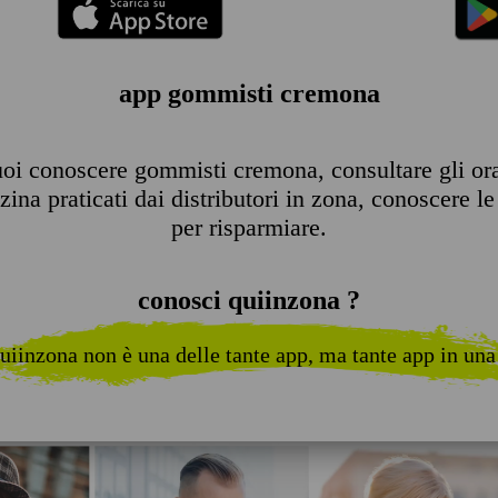
app gommisti cremona
oi conoscere gommisti cremona, consultare gli orari
ina praticati dai distributori in zona, conoscere le 
per risparmiare.
conosci quiinzona ?
uiinzona non è una delle tante app, ma tante app in una