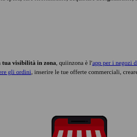
tua visibilità in zona
, quiinzona è l'
app per i negozi d
ere gli ordini
, inserire le tue offerte commerciali, crear