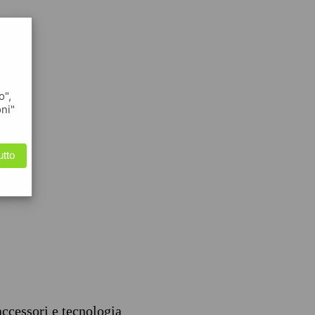
o",
oni"
utto
accessori e tecnologia