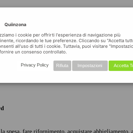
Quiinzona
izziamo i cookie per offrirti l'esperienza di navigazione più
inente, ricordando le tue preferenze. Cliccando su "Accetta tutt
nsenti all'uso di tutti i cookie. Tuttavia, puoi visitare "Impostazi
iche
fornire un consenso controllato.
Privacy Policy
Rifiuta
Impostazioni
Accetta T
rd
 la spesa, fare rifornimento, acquistare abbigliamento, 