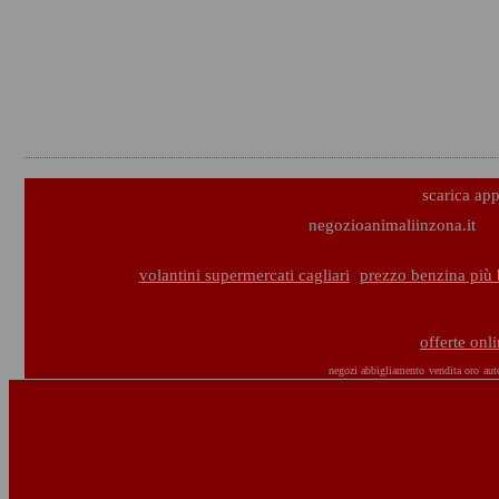
scarica ap
negozioanimaliinzona.it
volantini supermercati cagliari
prezzo benzina più 
offerte onl
negozi abbigliamento
vendita oro
aut