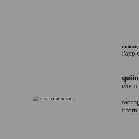
quiinzo
l'app 
quiin
che ti
raccog
riforn