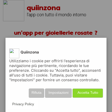
quiinzona
l'app con tutto il mondo intorno
un'app per gioiellerie rosate ?
scarica gratis app
Quiinzona
quiinzona è una app
Utilizziamo i cookie per offrirti l'esperienza di
navigazione più pertinente, ricordando le tue
gratuita
preferenze. Cliccando su "Accetta tutto", acconsenti
che ti aiuta se cerchi '
un'app per
all'uso di tutti i cookie. Tuttavia, puoi visitare
gioiellerie rosate ?
' e che ti premia ogni
"Impostazioni" per fornire un consenso controllato.
volta che la usi
raccogli punti da convertire in
buoni sconto
Rifiuta
Impostazioni
Accetta Tutto
o gift card
per fare la spesa, fare
rifornimento o acquistare abbigliamento,
Privacy Policy
accessori e tecnologia.