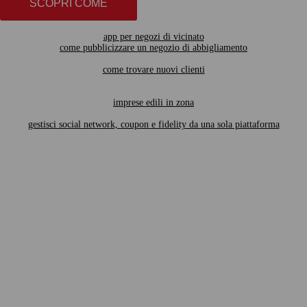
SCOPRI COME
app per negozi di vicinato
come pubblicizzare un negozio di abbigliamento
come trovare nuovi clienti
imprese edili in zona
gestisci social network, coupon e fidelity da una sola piattaforma