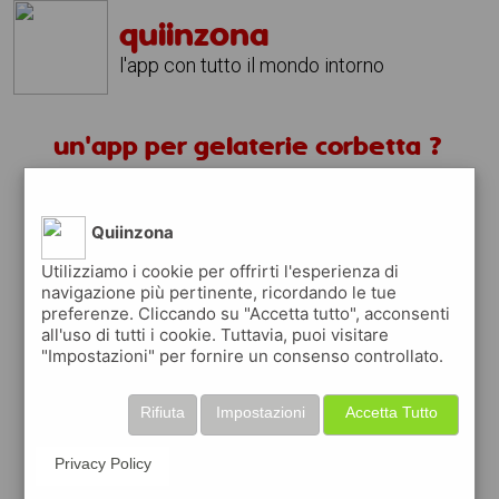
quiinzona
l'app con tutto il mondo intorno
un'app per gelaterie corbetta ?
scarica gratis app
Quiinzona
quiinzona è una app
Utilizziamo i cookie per offrirti l'esperienza di
navigazione più pertinente, ricordando le tue
gratuita
preferenze. Cliccando su "Accetta tutto", acconsenti
che ti aiuta se cerchi '
un'app per gelaterie
all'uso di tutti i cookie. Tuttavia, puoi visitare
corbetta ?
' e che ti premia ogni volta che
"Impostazioni" per fornire un consenso controllato.
la usi
raccogli punti da convertire in
buoni sconto
Rifiuta
Impostazioni
Accetta Tutto
o gift card
per fare la spesa, fare
rifornimento o acquistare abbigliamento,
Privacy Policy
accessori e tecnologia.