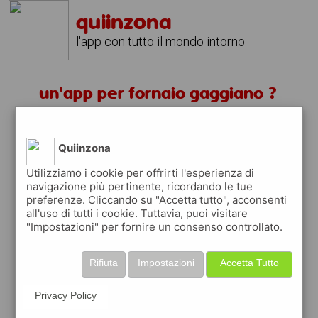
quiinzona
l'app con tutto il mondo intorno
un'app per fornaio gaggiano ?
scarica gratis app
Quiinzona
quiinzona è una app
Utilizziamo i cookie per offrirti l'esperienza di
navigazione più pertinente, ricordando le tue
gratuita
preferenze. Cliccando su "Accetta tutto", acconsenti
che ti aiuta se cerchi '
un'app per fornaio
all'uso di tutti i cookie. Tuttavia, puoi visitare
gaggiano ?
' e che ti premia ogni volta che
"Impostazioni" per fornire un consenso controllato.
la usi
raccogli punti da convertire in
buoni sconto
Rifiuta
Impostazioni
Accetta Tutto
o gift card
per fare la spesa, fare
rifornimento o acquistare abbigliamento,
Privacy Policy
accessori e tecnologia.