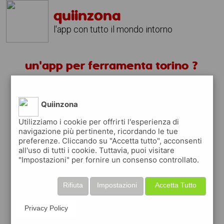
quiinzona
l'app con tutto il mondo intorno
un'app per ferramenta torino ?
scarica gratis app
Quiinzona
quiinzona è una app
Utilizziamo i cookie per offrirti l'esperienza di
navigazione più pertinente, ricordando le tue
gratuita
preferenze. Cliccando su "Accetta tutto", acconsenti
che ti aiuta se cerchi '
un'app per
all'uso di tutti i cookie. Tuttavia, puoi visitare
ferramenta torino ?
' e che ti premia ogni
"Impostazioni" per fornire un consenso controllato.
volta che la usi
raccogli punti da convertire in
buoni sconto
Rifiuta
Impostazioni
Accetta Tutto
o gift card
per fare la spesa, fare
rifornimento o acquistare abbigliamento,
Privacy Policy
accessori e tecnologia.