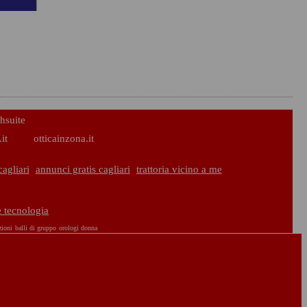
hsuite
it
otticainzona.it
agliari
annunci gratis cagliari
trattoria vicino a me
e tecnologia
zioni
balli di gruppo
orologi donna