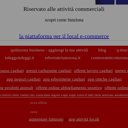
Riservato alle attività commerciali
scopri come funziona
la piattaforma per il local e-commerce
p
quiinzona business - aggiungi la tua attività
blog
q-touc
ioleggotuleggi.it
erboristeriainzona.it
centroesteticoinzona.
basso cagliari
prezzi carburante cagliari
offerte lavoro cagliari
meteo c
app negozi cagliari
app erboristerie cagliari
app ottiche cagliari
ine prodotti animali
offerte online abbigliamento sportivo
offerte onlin
e elettrico centro
vendita vino
scuola danza
negozio scarpe
scarpe
scuola di ballo latino americano
autodemoli
trova offerte
cerca
| |
aumentare fatturato
app attività locali