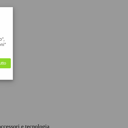
o",
oni"
utto
accessori e tecnologia