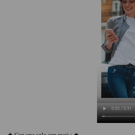
★ Con una sola app puoi : ★