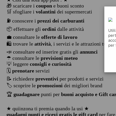
🎁 scaricare i
coupon
e buoni sconto
🛒 sfogliare i
volantini
dei supermercati
⛽ conoscere i
prezzi dei carburanti
📦 effettuare gli
ordini
dalle attività
Util
pert
💼 consultare le
offerte di lavoro
acco
🛍️ trovare le
attività
, i servizi e le attrazioni turist
per 
📣 consultare ed inserire gratis gli
annunci
☂ consultare le
previsioni meteo
💡 leggere
consigli e curiosità
🗓️
prenotare
servizi
📝 richiedere
preventivi
per prodotti e servizi
🏷️ scoprire le
promozioni
dei migliori brand
🏆
guadagnare
punti per
buoni acquisto e Gift ca
★ quiinzona ti premia quando la usi ★
guadagni punti e ricevi gratis le gift card
per fare