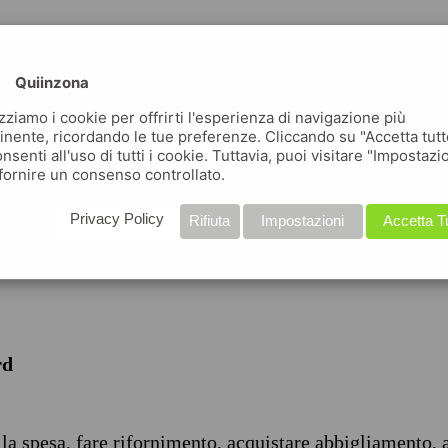
Quiinzona
izziamo i cookie per offrirti l'esperienza di navigazione più
inente, ricordando le tue preferenze. Cliccando su "Accetta tutt
nsenti all'uso di tutti i cookie. Tuttavia, puoi visitare "Impostazi
iche
fornire un consenso controllato.
Privacy Policy
Rifiuta
Impostazioni
Accetta T
rd
 la spesa, fare rifornimento, acquistare abbigliamento, 