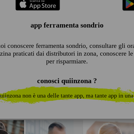
app ferramenta sondrio
i conoscere ferramenta sondrio, consultare gli orar
ina praticati dai distributori in zona, conoscere le 
per risparmiare.
conosci quiinzona ?
uiinzona non è una delle tante app, ma tante app in una