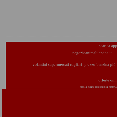
scarica ap
negozioanimaliinzona.it
volantini supermercati cagliari
prezzo benzina più 
offerte onl
mobili cucina componibili
material