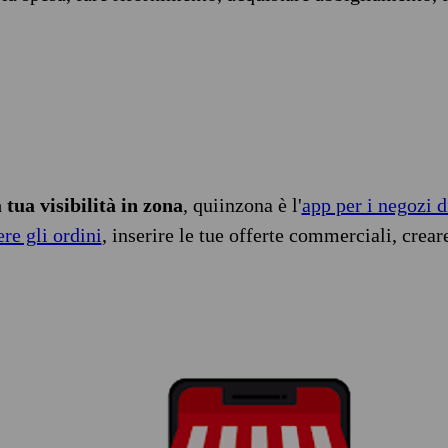
tua visibilità in zona
, quiinzona è l'
app per i negozi d
ere gli ordini
, inserire le tue offerte commerciali, crear