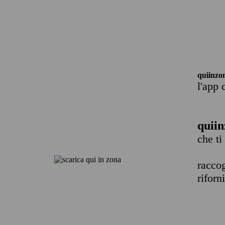
quiinzo
l'app 
quiin
che ti
raccog
riforn