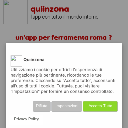
quiinzona
l'app con tutto il mondo intorno
un'app per ferramenta roma ?
scarica gratis app
Quiinzona
quiinzona è una app
Utilizziamo i cookie per offrirti l'esperienza di
navigazione più pertinente, ricordando le tue
gratuita
preferenze. Cliccando su "Accetta tutto", acconsenti
che ti aiuta se cerchi '
un'app per
all'uso di tutti i cookie. Tuttavia, puoi visitare
ferramenta roma ?
' e che ti premia ogni
"Impostazioni" per fornire un consenso controllato.
volta che la usi
raccogli punti da convertire in
buoni sconto
Rifiuta
Impostazioni
Accetta Tutto
o gift card
per fare la spesa, fare
rifornimento o acquistare abbigliamento,
Privacy Policy
accessori e tecnologia.