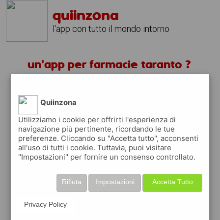
quiinzona
l'app con tutto il mondo intorno
un'app per farmacie taranto ?
scarica gratis app
Quiinzona
quiinzona è una app
Utilizziamo i cookie per offrirti l'esperienza di
navigazione più pertinente, ricordando le tue
gratuita
preferenze. Cliccando su "Accetta tutto", acconsenti
che ti aiuta se cerchi '
un'app per farmacie
all'uso di tutti i cookie. Tuttavia, puoi visitare
taranto ?
' e che ti premia ogni volta che la
"Impostazioni" per fornire un consenso controllato.
usi
raccogli punti da convertire in
buoni sconto
Rifiuta
Impostazioni
Accetta Tutto
o gift card
per fare la spesa, fare
rifornimento o acquistare abbigliamento,
Privacy Policy
accessori e tecnologia.