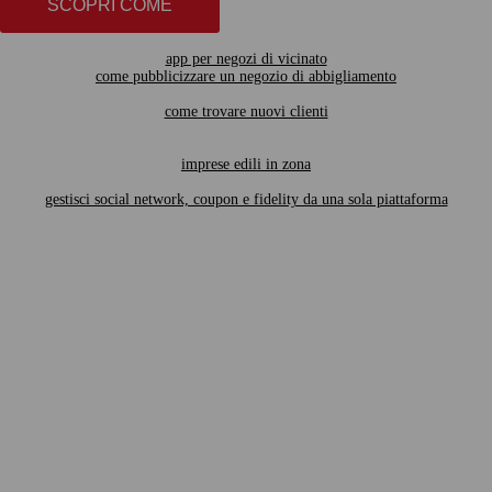
SCOPRI COME
app per negozi di vicinato
come pubblicizzare un negozio di abbigliamento
come trovare nuovi clienti
imprese edili in zona
gestisci social network, coupon e fidelity da una sola piattaforma