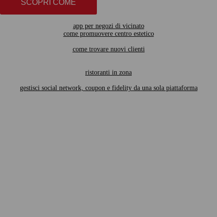
SCOPRI COME
app per negozi di vicinato
come promuovere centro estetico
come trovare nuovi clienti
ristoranti in zona
gestisci social network, coupon e fidelity da una sola piattaforma