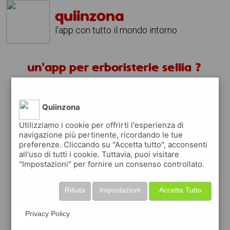
quiinzona
l'app con tutto il mondo intorno
un'app per erboristerie sellia ?
scarica gratis app
Quiinzona
quiinzona è una app
Utilizziamo i cookie per offrirti l'esperienza di
navigazione più pertinente, ricordando le tue
gratuita
preferenze. Cliccando su "Accetta tutto", acconsenti
che ti aiuta se cerchi '
un'app per
all'uso di tutti i cookie. Tuttavia, puoi visitare
erboristerie sellia ?
' e che ti premia ogni
"Impostazioni" per fornire un consenso controllato.
volta che la usi
raccogli punti da convertire in
buoni sconto
Rifiuta
Impostazioni
Accetta Tutto
o gift card
per fare la spesa, fare
rifornimento o acquistare abbigliamento,
Privacy Policy
accessori e tecnologia.