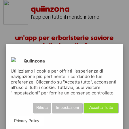
quiinzona
l'app con tutto il mondo intorno
un'app per erboristerie saviore
delladamello ?
Quiinzona
scarica gratis app
Utilizziamo i cookie per offrirti l'esperienza di
navigazione più pertinente, ricordando le tue
quiinzona è una app
preferenze. Cliccando su "Accetta tutto", acconsenti
gratuita
all'uso di tutti i cookie. Tuttavia, puoi visitare
"Impostazioni" per fornire un consenso controllato.
che ti aiuta se cerchi '
un'app per
erboristerie saviore delladamello ?
' e che
ti premia ogni volta che la usi
Rifiuta
Impostazioni
Accetta Tutto
raccogli punti da convertire in
buoni sconto
o gift card
per fare la spesa, fare
Privacy Policy
rifornimento o acquistare abbigliamento,
accessori e tecnologia.