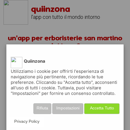
quiinzona
l'app con tutto il mondo intorno
un'app per erboristerie san martino
del lago ?
Quiinzona
scarica gratis app
Utilizziamo i cookie per offrirti l'esperienza di
navigazione più pertinente, ricordando le tue
quiinzona è una app
preferenze. Cliccando su "Accetta tutto", acconsenti
gratuita
all'uso di tutti i cookie. Tuttavia, puoi visitare
"Impostazioni" per fornire un consenso controllato.
che ti aiuta se cerchi '
un'app per
erboristerie san martino del lago ?
' e che
ti premia ogni volta che la usi
Rifiuta
Impostazioni
Accetta Tutto
raccogli punti da convertire in
buoni sconto
o gift card
per fare la spesa, fare
Privacy Policy
rifornimento o acquistare abbigliamento,
accessori e tecnologia.