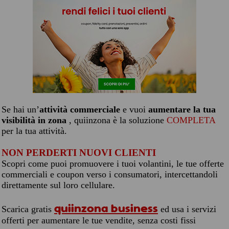
Se hai un’
attività commerciale
e vuoi
aumentare la tua
visibilità in zona
, quiinzona è la soluzione
COMPLETA
per la tua attività.
NON PERDERTI NUOVI CLIENTI
Scopri come puoi promuovere i tuoi volantini, le tue offerte
commerciali e coupon verso i consumatori, intercettandoli
direttamente sul loro cellulare.
quiinzona business
Scarica gratis
ed usa i servizi
offerti per aumentare le tue vendite, senza costi fissi