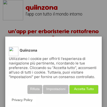
quiinzona
l'app con tutto il mondo intorno
un'app per erboristerie rottofreno
?
Quiinzona
scarica gratis app
Utilizziamo i cookie per offrirti l'esperienza di
navigazione più pertinente, ricordando le tue
quiinzona è una app
preferenze. Cliccando su "Accetta tutto", acconsenti
gratuita
all'uso di tutti i cookie. Tuttavia, puoi visitare
"Impostazioni" per fornire un consenso controllato.
che ti aiuta se cerchi '
un'app per
erboristerie rottofreno ?
' e che ti premia
ogni volta che la usi
Rifiuta
Impostazioni
Accetta Tutto
raccogli punti da convertire in
buoni sconto
o gift card
per fare la spesa, fare
Privacy Policy
rifornimento o acquistare abbigliamento,
accessori e tecnologia.