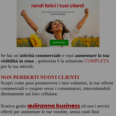
Se hai un’
attività commerciale
e vuoi
aumentare la tua
visibilità in zona
, quiinzona è la soluzione
COMPLETA
per la tua attività.
NON PERDERTI NUOVI CLIENTI
Scopri come puoi promuovere i tuoi volantini, le tue offerte
commerciali e coupon verso i consumatori, intercettandoli
direttamente sul loro cellulare.
quiinzona business
Scarica gratis
ed usa i servizi
offerti per aumentare le tue vendite, senza costi fissi