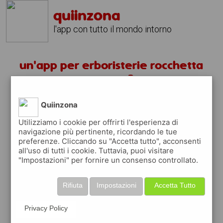
quiinzona
l'app con tutto il mondo intorno
un'app per erboristerie rocchetta
tanaro ?
Quiinzona
scarica gratis app
Utilizziamo i cookie per offrirti l'esperienza di
navigazione più pertinente, ricordando le tue
quiinzona è una app
preferenze. Cliccando su "Accetta tutto", acconsenti
gratuita
all'uso di tutti i cookie. Tuttavia, puoi visitare
"Impostazioni" per fornire un consenso controllato.
che ti aiuta se cerchi '
un'app per
erboristerie rocchetta tanaro ?
' e che ti
premia ogni volta che la usi
Rifiuta
Impostazioni
Accetta Tutto
raccogli punti da convertire in
buoni sconto
o gift card
per fare la spesa, fare
Privacy Policy
rifornimento o acquistare abbigliamento,
accessori e tecnologia.