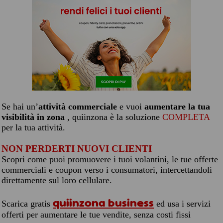
Se hai un’
attività commerciale
e vuoi
aumentare la tua
visibilità in zona
, quiinzona è la soluzione
COMPLETA
per la tua attività.
NON PERDERTI NUOVI CLIENTI
Scopri come puoi promuovere i tuoi volantini, le tue offerte
commerciali e coupon verso i consumatori, intercettandoli
direttamente sul loro cellulare.
quiinzona business
Scarica gratis
ed usa i servizi
offerti per aumentare le tue vendite, senza costi fissi