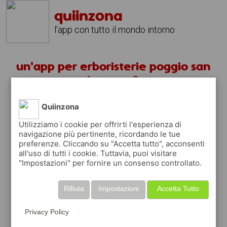
quiinzona
l'app con tutto il mondo intorno
un'app per erboristerie poggio san
lorenzo ?
Quiinzona
scarica gratis app
Utilizziamo i cookie per offrirti l'esperienza di
navigazione più pertinente, ricordando le tue
quiinzona è una app
preferenze. Cliccando su "Accetta tutto", acconsenti
gratuita
all'uso di tutti i cookie. Tuttavia, puoi visitare
"Impostazioni" per fornire un consenso controllato.
che ti aiuta se cerchi '
un'app per
erboristerie poggio san lorenzo ?
' e che ti
premia ogni volta che la usi
Rifiuta
Impostazioni
Accetta Tutto
raccogli punti da convertire in
buoni sconto
o gift card
per fare la spesa, fare
Privacy Policy
rifornimento o acquistare abbigliamento,
accessori e tecnologia.