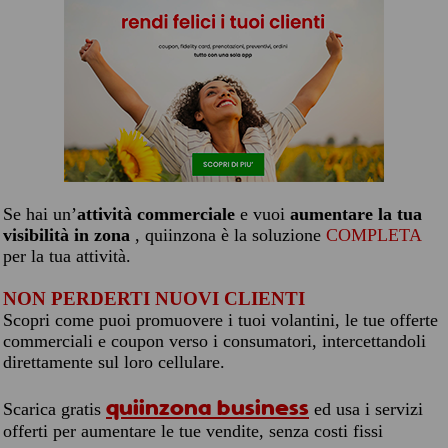
Se hai un’
attività commerciale
e vuoi
aumentare la tua
visibilità in zona
, quiinzona è la soluzione
COMPLETA
per la tua attività.
NON PERDERTI NUOVI CLIENTI
Scopri come puoi promuovere i tuoi volantini, le tue offerte
commerciali e coupon verso i consumatori, intercettandoli
direttamente sul loro cellulare.
quiinzona business
Scarica gratis
ed usa i servizi
offerti per aumentare le tue vendite, senza costi fissi