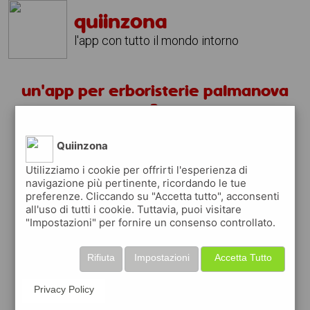
quiinzona
l'app con tutto il mondo intorno
un'app per erboristerie palmanova
?
Quiinzona
scarica gratis app
Utilizziamo i cookie per offrirti l'esperienza di
navigazione più pertinente, ricordando le tue
quiinzona è una app
preferenze. Cliccando su "Accetta tutto", acconsenti
gratuita
all'uso di tutti i cookie. Tuttavia, puoi visitare
"Impostazioni" per fornire un consenso controllato.
che ti aiuta se cerchi '
un'app per
erboristerie palmanova ?
' e che ti premia
ogni volta che la usi
Rifiuta
Impostazioni
Accetta Tutto
raccogli punti da convertire in
buoni sconto
o gift card
per fare la spesa, fare
Privacy Policy
rifornimento o acquistare abbigliamento,
accessori e tecnologia.