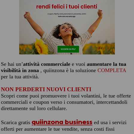
Se hai un’
attività commerciale
e vuoi
aumentare la tua
visibilità in zona
, quiinzona è la soluzione
COMPLETA
per la tua attività.
NON PERDERTI NUOVI CLIENTI
Scopri come puoi promuovere i tuoi volantini, le tue offerte
commerciali e coupon verso i consumatori, intercettandoli
direttamente sul loro cellulare.
quiinzona business
Scarica gratis
ed usa i servizi
offerti per aumentare le tue vendite, senza costi fissi