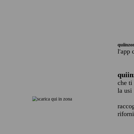
quiinzo
l'app 
quiin
che ti
la usi
raccog
riforn