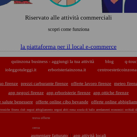
Riservato alle attività commerciali
scopri come funziona
la piattaforma per il local e-commerce
p
quiinzona business - aggiungi la tua attività
blog
q-touc
ioleggotuleggi.it
erboristeriainzona.it
centroesteticoinzona.
so firenze
prezzi carburante firenze
offerte lavoro firenze
meteo firen
app negozi firenze
app erboristerie firenze
app ottiche firenze
e salute benessere
offerte online cibo bevande
offerte online abbigliam
ttroniche
fitness club
negozi abbigliamento
negozi abiti roma
scuola di ballo
arredamenti economici
occhiali 
trova offerte
cerca
| |
aumentare fatturato
app attività locali