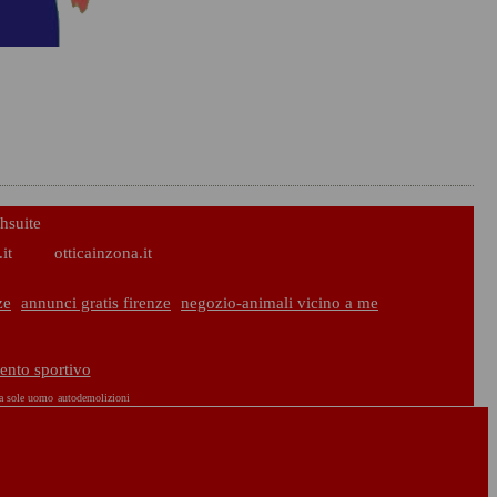
hsuite
it
otticainzona.it
ze
annunci gratis firenze
negozio-animali vicino a me
ento sportivo
da sole uomo
autodemolizioni