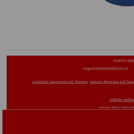
scarica ap
negozioanimaliinzona.it
volantini supermercati firenze
prezzo benzina più bas
offerte onlin
bancomat
fitness
bilance ele