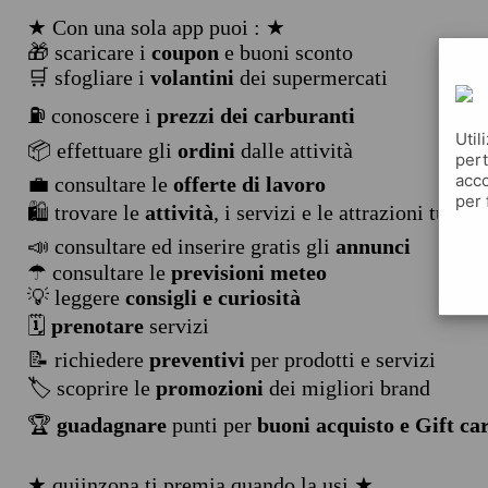
★ Con una sola app puoi : ★
🎁 scaricare i
coupon
e buoni sconto
🛒 sfogliare i
volantini
dei supermercati
⛽ conoscere i
prezzi dei carburanti
Util
📦 effettuare gli
ordini
dalle attività
pert
acco
💼 consultare le
offerte di lavoro
per 
🛍️ trovare le
attività
, i servizi e le attrazioni turist
📣 consultare ed inserire gratis gli
annunci
☂ consultare le
previsioni meteo
💡 leggere
consigli e curiosità
🗓️
prenotare
servizi
📝 richiedere
preventivi
per prodotti e servizi
🏷️ scoprire le
promozioni
dei migliori brand
🏆
guadagnare
punti per
buoni acquisto e Gift ca
★ quiinzona ti premia quando la usi ★