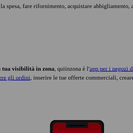
 la spesa, fare rifornimento, acquistare abbigliamento, 
tua visibilità in zona
, quiinzona è l'
app per i negozi d
ere gli ordini
, inserire le tue offerte commerciali, crear