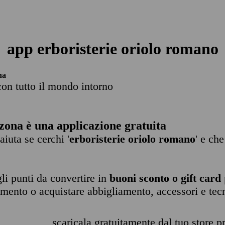
app erboristerie oriolo romano
na
con tutto il mondo intorno
zona è una applicazione gratuita
 aiuta se cerchi '
erboristerie oriolo romano
' e ch
li punti da convertire in
buoni sconto o gift card
imento o acquistare abbigliamento, accessori e tec
scaricala gratuitamente dal tuo store pr