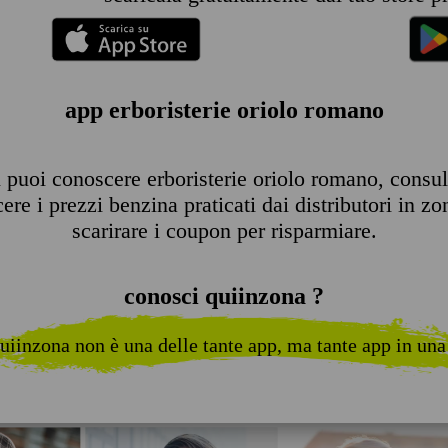
app erboristerie oriolo romano
puoi conoscere erboristerie oriolo romano, consulta
re i prezzi benzina praticati dai distributori in zo
scarirare i coupon per risparmiare.
conosci quiinzona ?
uiinzona non è una delle tante app, ma tante app in una