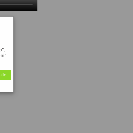
o",
oni"
utto