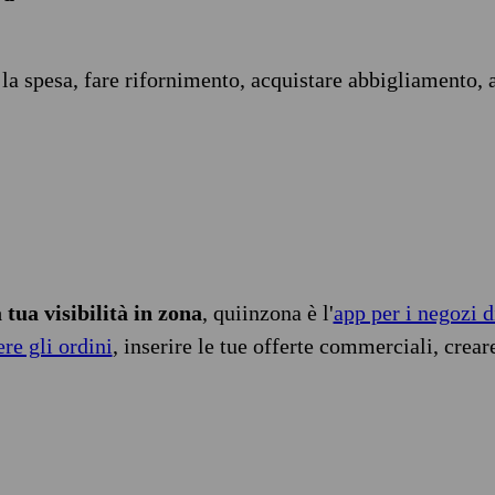
 la spesa, fare rifornimento, acquistare abbigliamento, 
tua visibilità in zona
, quiinzona è l'
app per i negozi d
ere gli ordini
, inserire le tue offerte commerciali, crear