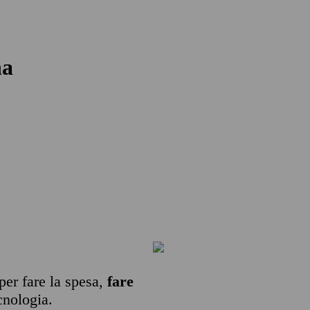
na
per fare la spesa,
fare
cnologia.