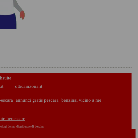
hsuite
it
otticainzona.it
pescara
annunci gratis pescara
benzinai vicino a me
lute benessere
rologi donna
distributore di benzina