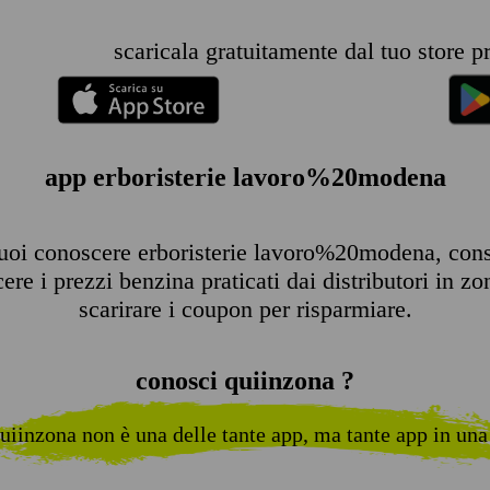
scaricala gratuitamente dal tuo store pr
app erboristerie lavoro%20modena
uoi conoscere erboristerie lavoro%20modena, consult
re i prezzi benzina praticati dai distributori in zo
scarirare i coupon per risparmiare.
conosci quiinzona ?
uiinzona non è una delle tante app, ma tante app in una