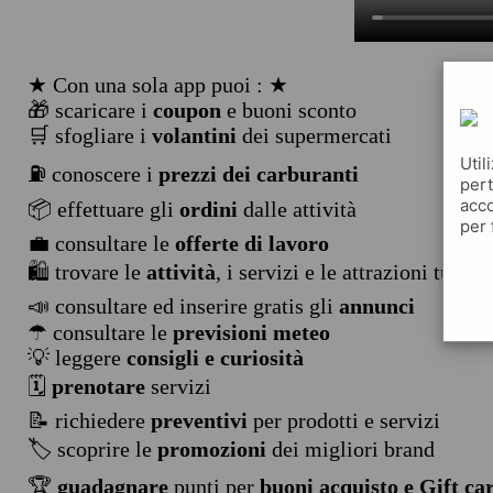
★ Con una sola app puoi : ★
🎁 scaricare i
coupon
e buoni sconto
🛒 sfogliare i
volantini
dei supermercati
Util
⛽ conoscere i
prezzi dei carburanti
pert
acco
📦 effettuare gli
ordini
dalle attività
per 
💼 consultare le
offerte di lavoro
🛍️ trovare le
attività
, i servizi e le attrazioni turist
📣 consultare ed inserire gratis gli
annunci
☂ consultare le
previsioni meteo
💡 leggere
consigli e curiosità
🗓️
prenotare
servizi
📝 richiedere
preventivi
per prodotti e servizi
🏷️ scoprire le
promozioni
dei migliori brand
🏆
guadagnare
punti per
buoni acquisto e Gift ca