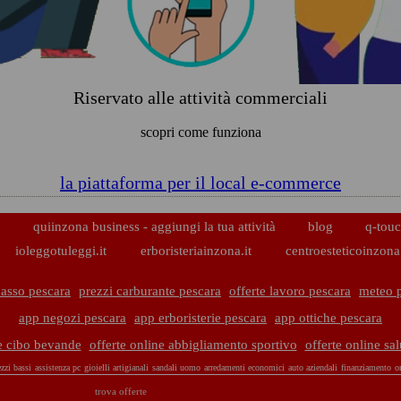
Riservato alle attività commerciali
scopri come funziona
la piattaforma per il local e-commerce
p
quiinzona business - aggiungi la tua attività
blog
q-touc
ioleggotuleggi.it
erboristeriainzona.it
centroesteticoinzona.
basso pescara
prezzi carburante pescara
offerte lavoro pescara
meteo 
app negozi pescara
app erboristerie pescara
app ottiche pescara
ne cibo bevande
offerte online abbigliamento sportivo
offerte online sa
zzi bassi
assistenza pc
gioielli artigianali
sandali uomo
arredamenti economici
auto aziendali
finanziamento
o
trova offerte