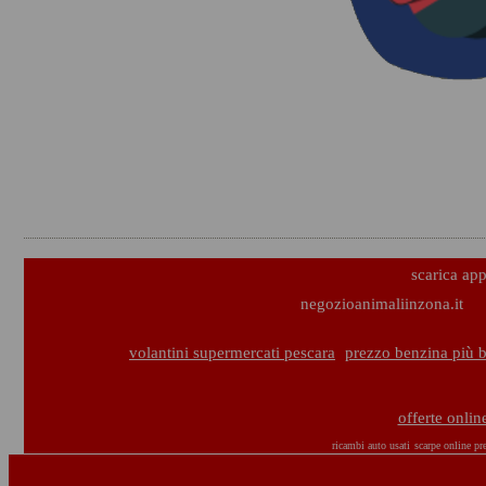
scarica ap
negozioanimaliinzona.it
volantini supermercati pescara
prezzo benzina più 
offerte onli
ricambi auto usati
scarpe online pre