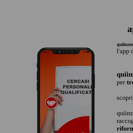
a
quiinzo
l'app 
quiin
per
tr
scopri
quiin
raccog
rifor