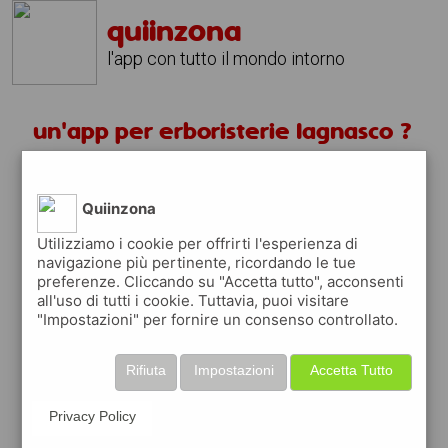
quiinzona
l'app con tutto il mondo intorno
un'app per erboristerie lagnasco ?
scarica gratis app
Quiinzona
quiinzona è una app
Utilizziamo i cookie per offrirti l'esperienza di
navigazione più pertinente, ricordando le tue
gratuita
preferenze. Cliccando su "Accetta tutto", acconsenti
che ti aiuta se cerchi '
un'app per
all'uso di tutti i cookie. Tuttavia, puoi visitare
erboristerie lagnasco ?
' e che ti premia
"Impostazioni" per fornire un consenso controllato.
ogni volta che la usi
raccogli punti da convertire in
buoni sconto
Rifiuta
Impostazioni
Accetta Tutto
o gift card
per fare la spesa, fare
rifornimento o acquistare abbigliamento,
Privacy Policy
accessori e tecnologia.