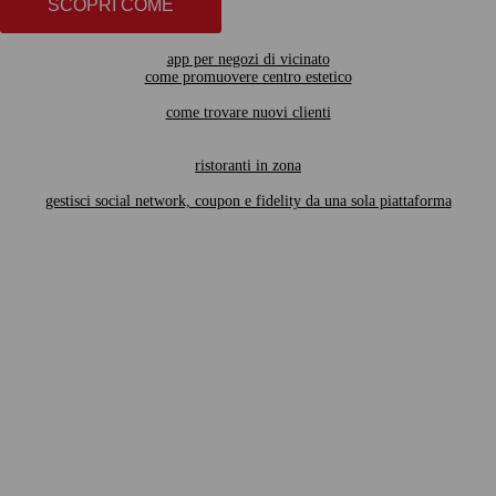
SCOPRI COME
app per negozi di vicinato
come promuovere centro estetico
come trovare nuovi clienti
ristoranti in zona
gestisci social network, coupon e fidelity da una sola piattaforma