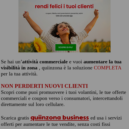
Se hai un’
attività commerciale
e vuoi
aumentare la tua
visibilità in zona
, quiinzona è la soluzione
COMPLETA
per la tua attività.
NON PERDERTI NUOVI CLIENTI
Scopri come puoi promuovere i tuoi volantini, le tue offerte
commerciali e coupon verso i consumatori, intercettandoli
direttamente sul loro cellulare.
quiinzona business
Scarica gratis
ed usa i servizi
offerti per aumentare le tue vendite, senza costi fissi