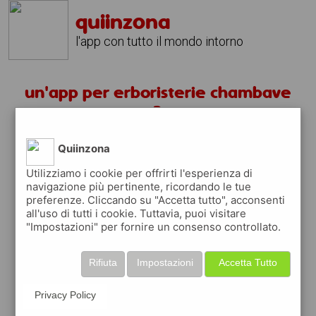
quiinzona
l'app con tutto il mondo intorno
un'app per erboristerie chambave
?
Quiinzona
scarica gratis app
Utilizziamo i cookie per offrirti l'esperienza di
navigazione più pertinente, ricordando le tue
quiinzona è una app
preferenze. Cliccando su "Accetta tutto", acconsenti
gratuita
all'uso di tutti i cookie. Tuttavia, puoi visitare
"Impostazioni" per fornire un consenso controllato.
che ti aiuta se cerchi '
un'app per
erboristerie chambave ?
' e che ti premia
ogni volta che la usi
Rifiuta
Impostazioni
Accetta Tutto
raccogli punti da convertire in
buoni sconto
o gift card
per fare la spesa, fare
Privacy Policy
rifornimento o acquistare abbigliamento,
accessori e tecnologia.