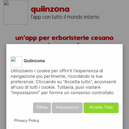
quiinzona
l'app con tutto il mondo intorno
un'app per erboristerie cesano
boscone ?
Quiinzona
scarica gratis app
Utilizziamo i cookie per offrirti l'esperienza di
navigazione più pertinente, ricordando le tue
quiinzona è una app
preferenze. Cliccando su "Accetta tutto", acconsenti
gratuita
all'uso di tutti i cookie. Tuttavia, puoi visitare
"Impostazioni" per fornire un consenso controllato.
che ti aiuta se cerchi '
un'app per
erboristerie cesano boscone ?
' e che ti
premia ogni volta che la usi
Rifiuta
Impostazioni
Accetta Tutto
raccogli punti da convertire in
buoni sconto
o gift card
per fare la spesa, fare
Privacy Policy
rifornimento o acquistare abbigliamento,
accessori e tecnologia.