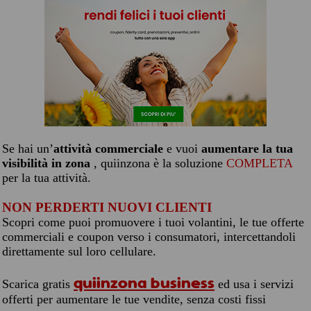
Se hai un’
attività commerciale
e vuoi
aumentare la tua
visibilità in zona
, quiinzona è la soluzione
COMPLETA
per la tua attività.
NON PERDERTI NUOVI CLIENTI
Scopri come puoi promuovere i tuoi volantini, le tue offerte
commerciali e coupon verso i consumatori, intercettandoli
direttamente sul loro cellulare.
quiinzona business
Scarica gratis
ed usa i servizi
offerti per aumentare le tue vendite, senza costi fissi