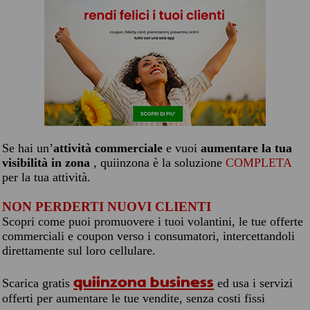
Se hai un’
attività commerciale
e vuoi
aumentare la tua
visibilità in zona
, quiinzona è la soluzione
COMPLETA
per la tua attività.
NON PERDERTI NUOVI CLIENTI
Scopri come puoi promuovere i tuoi volantini, le tue offerte
commerciali e coupon verso i consumatori, intercettandoli
direttamente sul loro cellulare.
quiinzona business
Scarica gratis
ed usa i servizi
offerti per aumentare le tue vendite, senza costi fissi