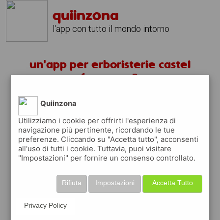
quiinzona
l'app con tutto il mondo intorno
un'app per erboristerie castel
frentano ?
Quiinzona
scarica gratis app
Utilizziamo i cookie per offrirti l'esperienza di
navigazione più pertinente, ricordando le tue
quiinzona è una app
preferenze. Cliccando su "Accetta tutto", acconsenti
gratuita
all'uso di tutti i cookie. Tuttavia, puoi visitare
"Impostazioni" per fornire un consenso controllato.
che ti aiuta se cerchi '
un'app per
erboristerie castel frentano ?
' e che ti
premia ogni volta che la usi
Rifiuta
Impostazioni
Accetta Tutto
raccogli punti da convertire in
buoni sconto
o gift card
per fare la spesa, fare
Privacy Policy
rifornimento o acquistare abbigliamento,
accessori e tecnologia.