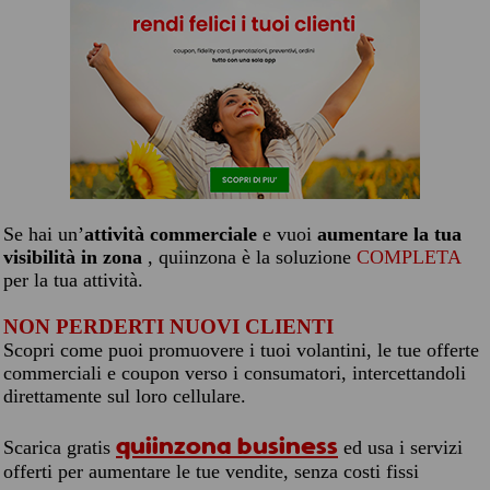
Se hai un’
attività commerciale
e vuoi
aumentare la tua
visibilità in zona
, quiinzona è la soluzione
COMPLETA
per la tua attività.
NON PERDERTI NUOVI CLIENTI
Scopri come puoi promuovere i tuoi volantini, le tue offerte
commerciali e coupon verso i consumatori, intercettandoli
direttamente sul loro cellulare.
quiinzona business
Scarica gratis
ed usa i servizi
offerti per aumentare le tue vendite, senza costi fissi