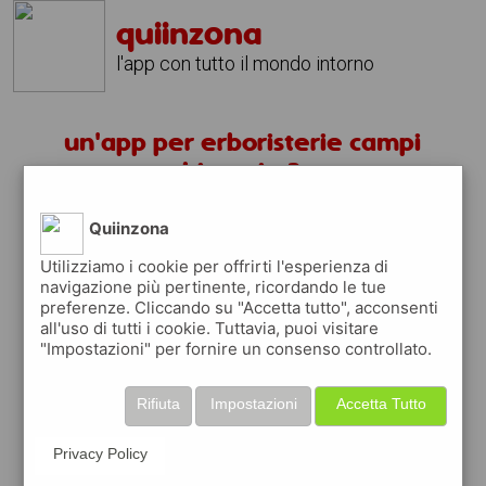
quiinzona
l'app con tutto il mondo intorno
un'app per erboristerie campi
bisenzio ?
Quiinzona
scarica gratis app
Utilizziamo i cookie per offrirti l'esperienza di
navigazione più pertinente, ricordando le tue
quiinzona è una app
preferenze. Cliccando su "Accetta tutto", acconsenti
gratuita
all'uso di tutti i cookie. Tuttavia, puoi visitare
"Impostazioni" per fornire un consenso controllato.
che ti aiuta se cerchi '
un'app per
erboristerie campi bisenzio ?
' e che ti
premia ogni volta che la usi
Rifiuta
Impostazioni
Accetta Tutto
raccogli punti da convertire in
buoni sconto
o gift card
per fare la spesa, fare
Privacy Policy
rifornimento o acquistare abbigliamento,
accessori e tecnologia.