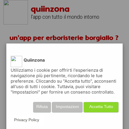
quiinzona
l'app con tutto il mondo intorno
un'app per erboristerie borgiallo ?
scarica gratis app
Quiinzona
quiinzona è una app
Utilizziamo i cookie per offrirti l'esperienza di
navigazione più pertinente, ricordando le tue
gratuita
preferenze. Cliccando su "Accetta tutto", acconsenti
che ti aiuta se cerchi '
un'app per
all'uso di tutti i cookie. Tuttavia, puoi visitare
erboristerie borgiallo ?
' e che ti premia
"Impostazioni" per fornire un consenso controllato.
ogni volta che la usi
raccogli punti da convertire in
buoni sconto
Rifiuta
Impostazioni
Accetta Tutto
o gift card
per fare la spesa, fare
rifornimento o acquistare abbigliamento,
Privacy Policy
accessori e tecnologia.