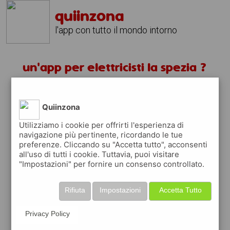
quiinzona
l'app con tutto il mondo intorno
un'app per elettricisti la spezia ?
scarica gratis app
Quiinzona
quiinzona è una app
Utilizziamo i cookie per offrirti l'esperienza di
navigazione più pertinente, ricordando le tue
gratuita
preferenze. Cliccando su "Accetta tutto", acconsenti
che ti aiuta se cerchi '
un'app per
all'uso di tutti i cookie. Tuttavia, puoi visitare
elettricisti la spezia ?
' e che ti premia ogni
"Impostazioni" per fornire un consenso controllato.
volta che la usi
raccogli punti da convertire in
buoni sconto
Rifiuta
Impostazioni
Accetta Tutto
o gift card
per fare la spesa, fare
rifornimento o acquistare abbigliamento,
Privacy Policy
accessori e tecnologia.