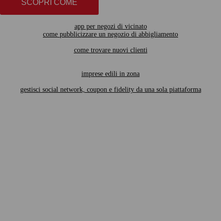
SCOPRI COME
app per negozi di vicinato
come pubblicizzare un negozio di abbigliamento
come trovare nuovi clienti
imprese edili in zona
gestisci social network, coupon e fidelity da una sola piattaforma