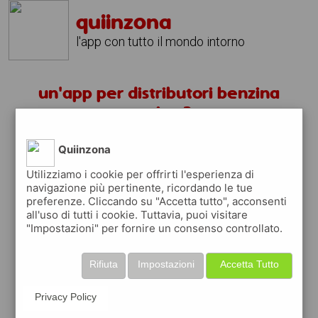
quiinzona
l'app con tutto il mondo intorno
un'app per distributori benzina
corsico ?
Quiinzona
scarica gratis app
Utilizziamo i cookie per offrirti l'esperienza di
navigazione più pertinente, ricordando le tue
quiinzona è una app
preferenze. Cliccando su "Accetta tutto", acconsenti
gratuita
all'uso di tutti i cookie. Tuttavia, puoi visitare
"Impostazioni" per fornire un consenso controllato.
che ti aiuta se cerchi '
un'app per
distributori benzina corsico ?
' e che ti
premia ogni volta che la usi
Rifiuta
Impostazioni
Accetta Tutto
raccogli punti da convertire in
buoni sconto
o gift card
per fare la spesa, fare
Privacy Policy
rifornimento o acquistare abbigliamento,
accessori e tecnologia.