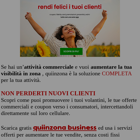
Se hai un’
attività commerciale
e vuoi
aumentare la tua
visibilità in zona
, quiinzona è la soluzione
COMPLETA
per la tua attività.
NON PERDERTI NUOVI CLIENTI
Scopri come puoi promuovere i tuoi volantini, le tue offerte
commerciali e coupon verso i consumatori, intercettandoli
direttamente sul loro cellulare.
quiinzona business
Scarica gratis
ed usa i servizi
offerti per aumentare le tue vendite, senza costi fissi