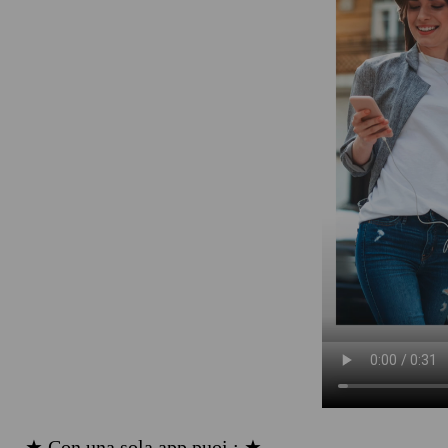
★ Con una sola app puoi : ★