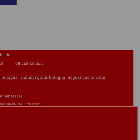
hsuite
it
otticainzona.it
 bologna
annunci gratis bologna
negozi vicino a me
te benessere
nzina
ricambi usati
ricambi auto