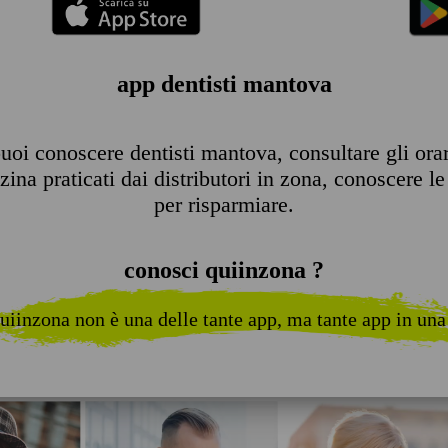
app dentisti mantova
uoi conoscere dentisti mantova, consultare gli orari 
ina praticati dai distributori in zona, conoscere le 
per risparmiare.
conosci quiinzona ?
uiinzona non è una delle tante app, ma tante app in una