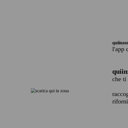
quiinzo
l'app 
quiin
che ti
raccog
riforn