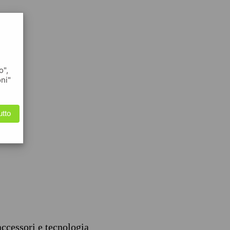
o",
oni"
utto
accessori e tecnologia