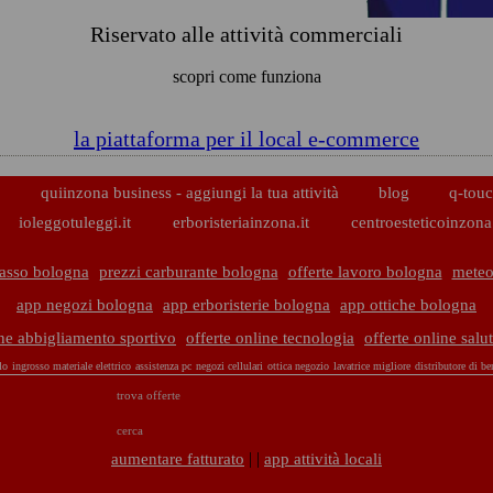
Riservato alle attività commerciali
scopri come funziona
la piattaforma per il local e-commerce
p
quiinzona business - aggiungi la tua attività
blog
q-touc
ioleggotuleggi.it
erboristeriainzona.it
centroesteticoinzona.
basso bologna
prezzi carburante bologna
offerte lavoro bologna
meteo
app negozi bologna
app erboristerie bologna
app ottiche bologna
ine abbigliamento sportivo
offerte online tecnologia
offerte online salu
lo
ingrosso materiale elettrico
assistenza pc
negozi cellulari
ottica negozio
lavatrice migliore
distributore di be
trova offerte
cerca
| |
aumentare fatturato
app attività locali