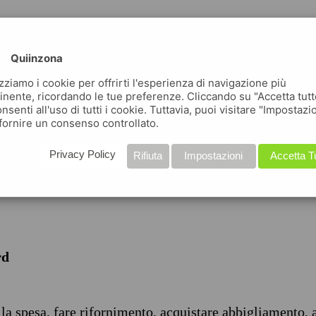
Quiinzona
izziamo i cookie per offrirti l'esperienza di navigazione più
inente, ricordando le tue preferenze. Cliccando su "Accetta tutt
nsenti all'uso di tutti i cookie. Tuttavia, puoi visitare "Impostazi
iche
fornire un consenso controllato.
Privacy Policy
Rifiuta
Impostazioni
Accetta T
rd
 la spesa, fare rifornimento, acquistare abbigliamento, 