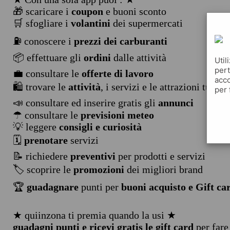
🎁 scaricare i
coupon
e buoni sconto
🛒 sfogliare i
volantini
dei supermercati
⛽ conoscere i
prezzi dei carburanti
📦 effettuare gli
ordini
dalle attività
Util
pert
💼 consultare le
offerte di lavoro
acco
🛍️ trovare le
attività
, i servizi e le attrazioni turist
per 
📣 consultare ed inserire gratis gli
annunci
☂ consultare le
previsioni meteo
💡 leggere
consigli e curiosità
🗓️
prenotare
servizi
📝 richiedere
preventivi
per prodotti e servizi
🏷️ scoprire le
promozioni
dei migliori brand
🏆
guadagnare
punti per
buoni acquisto e Gift ca
★ quiinzona ti premia quando la usi ★
guadagni punti e ricevi gratis le gift card
per fare