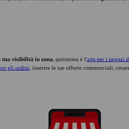
tua visibilità in zona
, quiinzona è l'
app per i negozi d
ere gli ordini
, inserire le tue offerte commerciali, crear