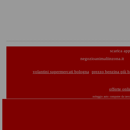
scarica ap
negozioanimaliinzona.it
volantini supermercati bologna
prezzo benzina più 
offerte onl
noleggio auto
computer da tavo