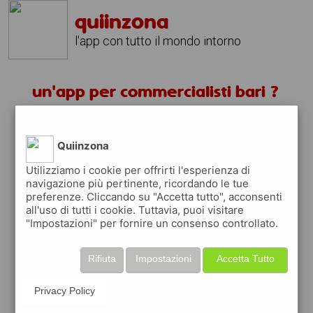
quiinzona
l'app con tutto il mondo intorno
un'app per commercialisti bari ?
scarica gratis app
Quiinzona
quiinzona è una app
Utilizziamo i cookie per offrirti l'esperienza di
navigazione più pertinente, ricordando le tue
gratuita
preferenze. Cliccando su "Accetta tutto", acconsenti
che ti aiuta se cerchi '
un'app per
all'uso di tutti i cookie. Tuttavia, puoi visitare
commercialisti bari ?
' e che ti premia ogni
"Impostazioni" per fornire un consenso controllato.
volta che la usi
raccogli punti da convertire in
buoni sconto
Rifiuta
Impostazioni
Accetta Tutto
o gift card
per fare la spesa, fare
rifornimento o acquistare abbigliamento,
Privacy Policy
accessori e tecnologia.