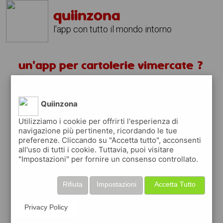
quiinzona
l'app con tutto il mondo intorno
un'app per cartolerie vimercate ?
scarica gratis app
Quiinzona
quiinzona è una app
Utilizziamo i cookie per offrirti l'esperienza di
navigazione più pertinente, ricordando le tue
gratuita
preferenze. Cliccando su "Accetta tutto", acconsenti
che ti aiuta se cerchi '
un'app per
all'uso di tutti i cookie. Tuttavia, puoi visitare
cartolerie vimercate ?
' e che ti premia
"Impostazioni" per fornire un consenso controllato.
ogni volta che la usi
raccogli punti da convertire in
buoni sconto
Rifiuta
Impostazioni
Accetta Tutto
o gift card
per fare la spesa, fare
rifornimento o acquistare abbigliamento,
Privacy Policy
accessori e tecnologia.