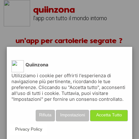
quiinzona
l'app con tutto il mondo intorno
un'app per cartolerie segrate ?
scarica gratis app
Quiinzona
quiinzona è una app
Utilizziamo i cookie per offrirti l'esperienza di
navigazione più pertinente, ricordando le tue
gratuita
preferenze. Cliccando su "Accetta tutto", acconsenti
che ti aiuta se cerchi '
un'app per
all'uso di tutti i cookie. Tuttavia, puoi visitare
cartolerie segrate ?
' e che ti premia ogni
"Impostazioni" per fornire un consenso controllato.
volta che la usi
raccogli punti da convertire in
buoni sconto
Rifiuta
Impostazioni
Accetta Tutto
o gift card
per fare la spesa, fare
rifornimento o acquistare abbigliamento,
Privacy Policy
accessori e tecnologia.