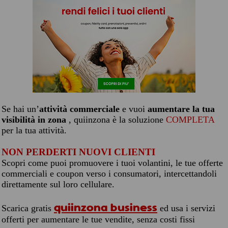
Se hai un’
attività commerciale
e vuoi
aumentare la tua
visibilità in zona
, quiinzona è la soluzione
COMPLETA
per la tua attività.
NON PERDERTI NUOVI CLIENTI
Scopri come puoi promuovere i tuoi volantini, le tue offerte
commerciali e coupon verso i consumatori, intercettandoli
direttamente sul loro cellulare.
quiinzona business
Scarica gratis
ed usa i servizi
offerti per aumentare le tue vendite, senza costi fissi