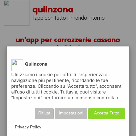
quiinzona
l'app con tutto il mondo intorno
un'app per carrozzerie cassano
dadda ?
Quiinzona
scarica gratis app
Utilizziamo i cookie per offrirti l'esperienza di
navigazione più pertinente, ricordando le tue
quiinzona è una app
preferenze. Cliccando su "Accetta tutto", acconsenti
gratuita
all'uso di tutti i cookie. Tuttavia, puoi visitare
"Impostazioni" per fornire un consenso controllato.
che ti aiuta se cerchi '
un'app per
carrozzerie cassano dadda ?
' e che ti
premia ogni volta che la usi
Rifiuta
Impostazioni
Accetta Tutto
raccogli punti da convertire in
buoni sconto
o gift card
per fare la spesa, fare
Privacy Policy
rifornimento o acquistare abbigliamento,
accessori e tecnologia.