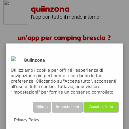
quiinzona
l'app con tutto il mondo intorno
un'app per camping brescia ?
scarica gratis app
Quiinzona
quiinzona è una app
Utilizziamo i cookie per offrirti l'esperienza di
navigazione più pertinente, ricordando le tue
gratuita
preferenze. Cliccando su "Accetta tutto", acconsenti
che ti aiuta se cerchi '
un'app per camping
all'uso di tutti i cookie. Tuttavia, puoi visitare
brescia ?
' e che ti premia ogni volta che la
"Impostazioni" per fornire un consenso controllato.
usi
raccogli punti da convertire in
buoni sconto
Rifiuta
Impostazioni
Accetta Tutto
o gift card
per fare la spesa, fare
rifornimento o acquistare abbigliamento,
Privacy Policy
accessori e tecnologia.