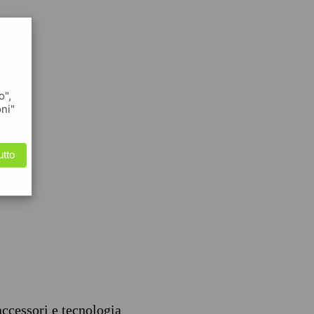
o",
oni"
utto
accessori e tecnologia