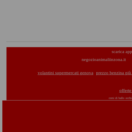
scarica ap
negozioanimaliinzona.it
volantini supermercati genova
prezzo benzina più
offerte
corsi di ballo
occhi