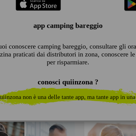
app camping bareggio
oi conoscere camping bareggio, consultare gli orari
ina praticati dai distributori in zona, conoscere le 
per risparmiare.
conosci quiinzona ?
uiinzona non è una delle tante app, ma tante app in una