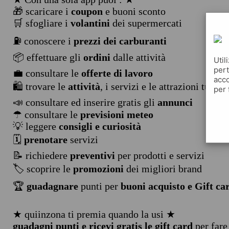
🎁 scaricare i
coupon
e buoni sconto
🛒 sfogliare i
volantini
dei supermercati
⛽ conoscere i
prezzi dei carburanti
📦 effettuare gli
ordini
dalle attività
Util
pert
💼 consultare le
offerte di lavoro
acco
🛍️ trovare le
attività
, i servizi e le attrazioni turist
per 
📣 consultare ed inserire gratis gli
annunci
☂ consultare le
previsioni meteo
💡 leggere
consigli e curiosità
🗓️
prenotare
servizi
📝 richiedere
preventivi
per prodotti e servizi
🏷️ scoprire le
promozioni
dei migliori brand
🏆
guadagnare
punti per
buoni acquisto e Gift ca
★ quiinzona ti premia quando la usi ★
guadagni punti e ricevi gratis le gift card
per fare