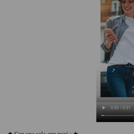
★ Con una sola app puoi : ★