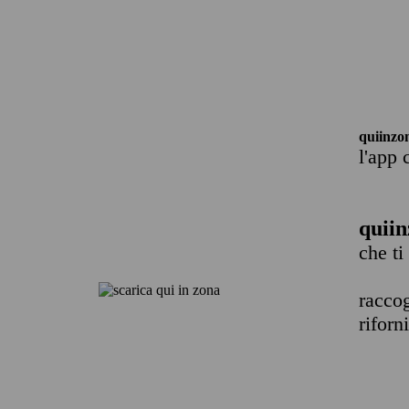
quiinzo
l'app 
quiin
che ti
raccog
riforn