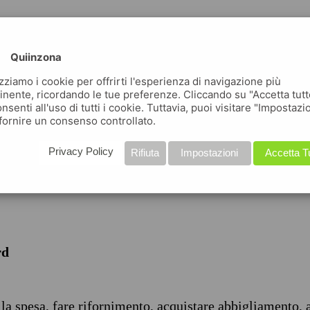
Quiinzona
izziamo i cookie per offrirti l'esperienza di navigazione più
inente, ricordando le tue preferenze. Cliccando su "Accetta tutt
nsenti all'uso di tutti i cookie. Tuttavia, puoi visitare "Impostazi
iche
fornire un consenso controllato.
Privacy Policy
Rifiuta
Impostazioni
Accetta T
rd
 la spesa, fare rifornimento, acquistare abbigliamento, 