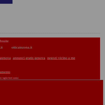
hsuite
it
otticainzona.it
 genova
annunci gratis genova
negozi vicino a me
iamento
to
taglie forti uomo