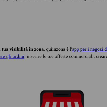
tua visibilità in zona
, quiinzona è l'
app per i negozi d
ere gli ordini
, inserire le tue offerte commerciali, crear