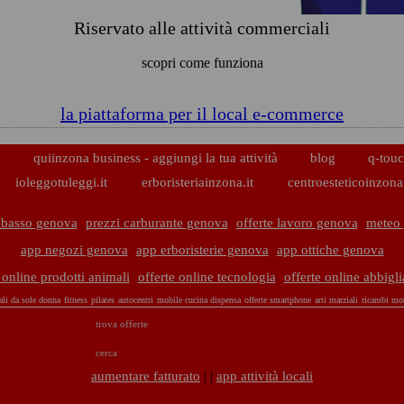
Riservato alle attività commerciali
scopri come funziona
la piattaforma per il local e-commerce
p
quiinzona business - aggiungi la tua attività
blog
q-touc
ioleggotuleggi.it
erboristeriainzona.it
centroesteticoinzona.
 basso genova
prezzi carburante genova
offerte lavoro genova
meteo
app negozi genova
app erboristerie genova
app ottiche genova
 online prodotti animali
offerte online tecnologia
offerte online abbigl
ali da sole donna
fitness
pilates
autocentri
mobile cucina dispensa
offerte smartphone
arti marziali
ricambi mo
trova offerte
cerca
| |
aumentare fatturato
app attività locali