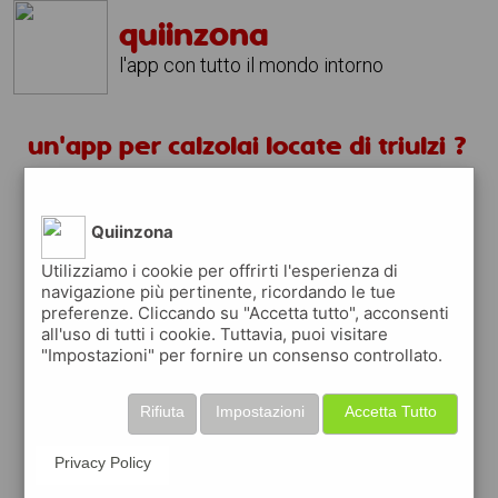
quiinzona
l'app con tutto il mondo intorno
un'app per calzolai locate di triulzi ?
scarica gratis app
Quiinzona
quiinzona è una app
Utilizziamo i cookie per offrirti l'esperienza di
navigazione più pertinente, ricordando le tue
gratuita
preferenze. Cliccando su "Accetta tutto", acconsenti
che ti aiuta se cerchi '
un'app per calzolai
all'uso di tutti i cookie. Tuttavia, puoi visitare
locate di triulzi ?
' e che ti premia ogni
"Impostazioni" per fornire un consenso controllato.
volta che la usi
raccogli punti da convertire in
buoni sconto
Rifiuta
Impostazioni
Accetta Tutto
o gift card
per fare la spesa, fare
rifornimento o acquistare abbigliamento,
Privacy Policy
accessori e tecnologia.