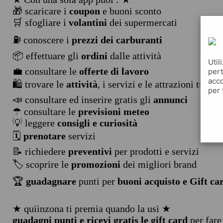
🎁 scaricare i
coupon
e buoni sconto
🛒 sfogliare i
volantini
dei supermercati
⛽ conoscere i
prezzi dei carburanti
📦 effettuare gli
ordini
dalle attività
Util
💼 consultare le
offerte di lavoro
pert
acco
🛍️ trovare le
attività
, i servizi e le attrazioni turist
per 
📣 consultare ed inserire gratis gli
annunci
☂ consultare le
previsioni meteo
💡 leggere
consigli e curiosità
🗓️
prenotare
servizi
📝 richiedere
preventivi
per prodotti e servizi
🏷️ scoprire le
promozioni
dei migliori brand
🏆
guadagnare
punti per
buoni acquisto e Gift ca
★ quiinzona ti premia quando la usi ★
guadagni punti e ricevi gratis le gift card
per fare