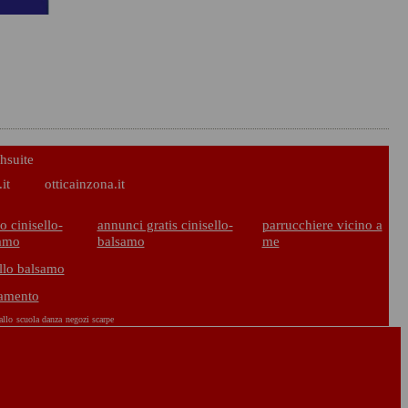
hsuite
it
otticainzona.it
o cinisello-
annunci gratis cinisello-
parrucchiere vicino a
amo
balsamo
me
ello balsamo
iamento
allo
scuola danza
negozi scarpe