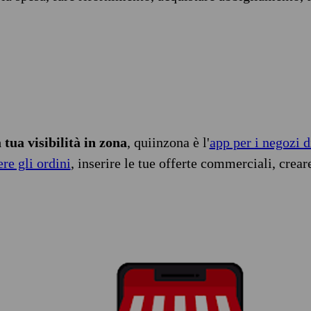
tua visibilità in zona
, quiinzona è l'
app per i negozi d
ere gli ordini
, inserire le tue offerte commerciali, crear