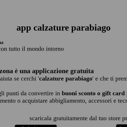
app calzature parabiago
na
con tutto il mondo intorno
zona è una applicazione gratuita
 aiuta se cerchi '
calzature parabiago
' e che ti pre
li punti da convertire in
buoni sconto o gift card
imento o acquistare abbigliamento, accessori e tec
scaricala gratuitamente dal tuo store pr