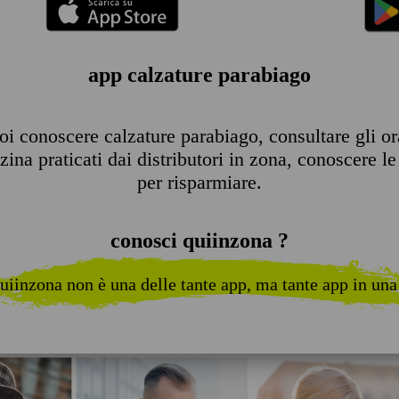
app calzature parabiago
i conoscere calzature parabiago, consultare gli orar
ina praticati dai distributori in zona, conoscere le 
per risparmiare.
conosci quiinzona ?
uiinzona non è una delle tante app, ma tante app in una