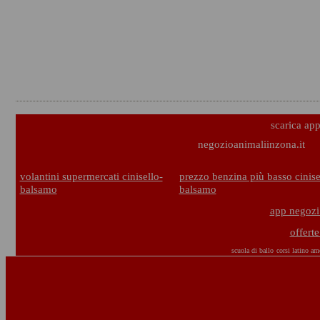
scarica ap
negozioanimaliinzona.it
volantini supermercati cinisello-
prezzo benzina più basso cinise
balsamo
balsamo
app negozi
offerte
scuola di ballo
corsi latino am