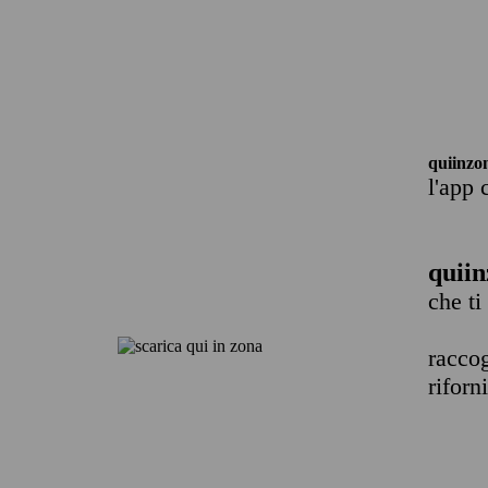
quiinzo
l'app 
quiin
che ti
raccog
riforn