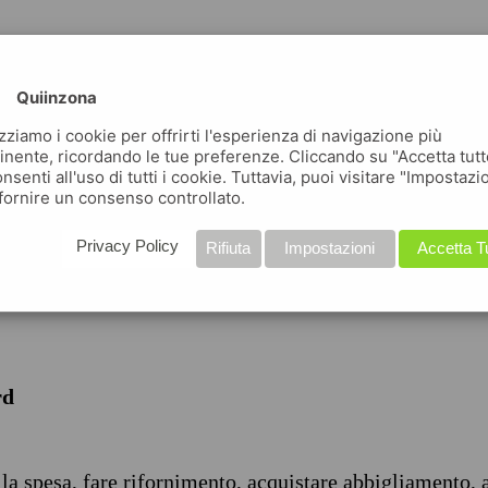
Quiinzona
izziamo i cookie per offrirti l'esperienza di navigazione più
inente, ricordando le tue preferenze. Cliccando su "Accetta tutt
nsenti all'uso di tutti i cookie. Tuttavia, puoi visitare "Impostazi
iche
fornire un consenso controllato.
Privacy Policy
Rifiuta
Impostazioni
Accetta T
rd
 la spesa, fare rifornimento, acquistare abbigliamento, 