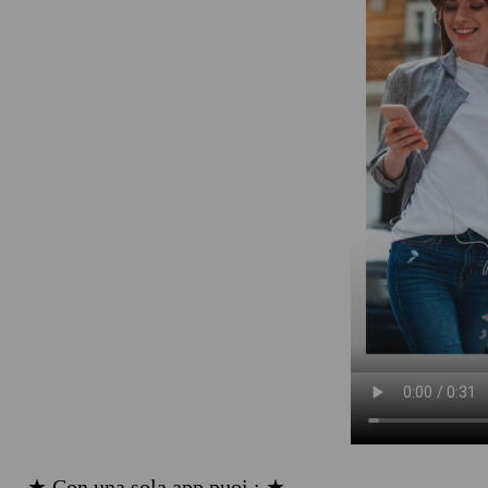
★ Con una sola app puoi : ★