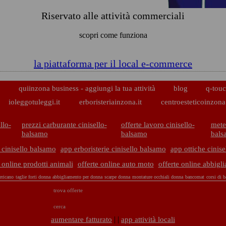
Riservato alle attività commerciali
scopri come funziona
la piattaforma per il local e-commerce
p
quiinzona business - aggiungi la tua attività
blog
q-touc
ioleggotuleggi.it
erboristeriainzona.it
centroesteticoinzona.
llo-
prezzi carburante cinisello-
offerte lavoro cinisello-
mete
balsamo
balsamo
bals
 cinisello balsamo
app erboristerie cinisello balsamo
app ottiche cinis
 online prodotti animali
offerte online auto moto
offerte online abbigl
ericano
taglie forti donna
abbigliamento per donna
scarpe donna
montature occhiali donna
bancomat
corsi di b
trova offerte
cerca
| |
aumentare fatturato
app attività locali