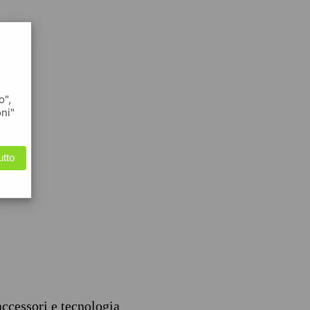
o",
oni"
utto
accessori e tecnologia