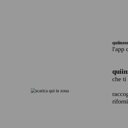
quiinzo
l'app 
quiin
che ti
raccog
riforn