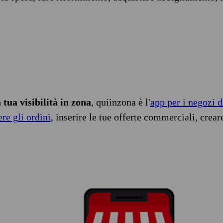
tua visibilità in zona
, quiinzona è l'
app per i negozi d
ere gli ordini
, inserire le tue offerte commerciali, crear