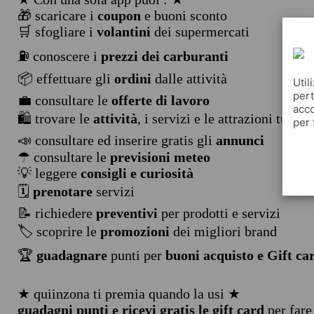
🎁 scaricare i
coupon
e buoni sconto
🛒 sfogliare i
volantini
dei supermercati
⛽ conoscere i
prezzi dei carburanti
📦 effettuare gli
ordini
dalle attività
Util
pert
💼 consultare le
offerte di lavoro
acco
🛍️ trovare le
attività
, i servizi e le attrazioni turist
per 
📣 consultare ed inserire gratis gli
annunci
☂ consultare le
previsioni meteo
💡 leggere
consigli e curiosità
🗓️
prenotare
servizi
📝 richiedere
preventivi
per prodotti e servizi
🏷️ scoprire le
promozioni
dei migliori brand
🏆
guadagnare
punti per
buoni acquisto e Gift ca
★ quiinzona ti premia quando la usi ★
guadagni punti e ricevi gratis le gift card
per fare