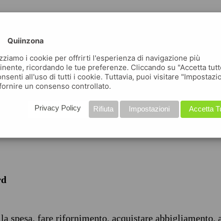
Quiinzona
izziamo i cookie per offrirti l'esperienza di navigazione più
inente, ricordando le tue preferenze. Cliccando su "Accetta tutt
nsenti all'uso di tutti i cookie. Tuttavia, puoi visitare "Impostazi
iche
fornire un consenso controllato.
Privacy Policy
Rifiuta
Impostazioni
Accetta T
rd
 la spesa, fare rifornimento, acquistare abbigliamento, 