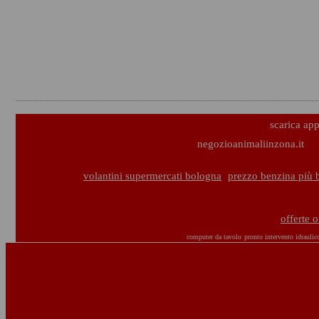
scarica ap
negozioanimaliinzona.it
volantini supermercati bologna
prezzo benzina più 
offerte 
computer da tavolo
pronto intervento idraulic