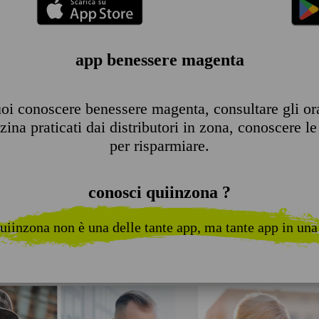
app benessere magenta
oi conoscere benessere magenta, consultare gli orari
ina praticati dai distributori in zona, conoscere le 
per risparmiare.
conosci quiinzona ?
uiinzona non è una delle tante app, ma tante app in una