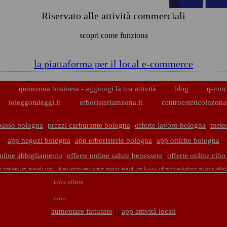
Riservato alle attività commerciali
scopri come funziona
la piattaforma per il local e-commerce
p
quiinzona business - aggiungi la tua attività
blog
q-touc
ioleggotuleggi.it
erboristeriainzona.it
centroesteticoinzona.
basso bologna
prezzi carburante bologna
offerte lavoro bologna
mete
app negozi bologna
app erboristerie bologna
app ottiche bologna
online abbigliamento
offerte online salute benessere
offerte online cib
o
negozio per animali
corsi latino americano
scarpe
negozi articoli per la casa
offerte smartphone
negozio abbig
trova offerte
cerca
| |
aumentare fatturato
app attività locali