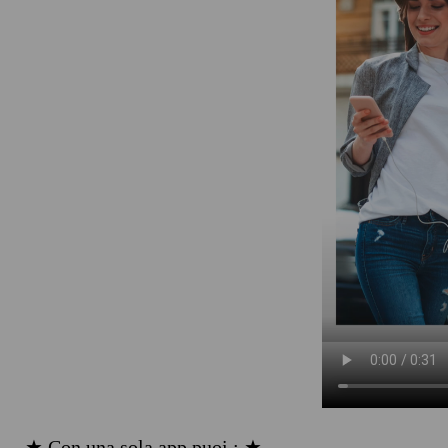
★ Con una sola app puoi : ★