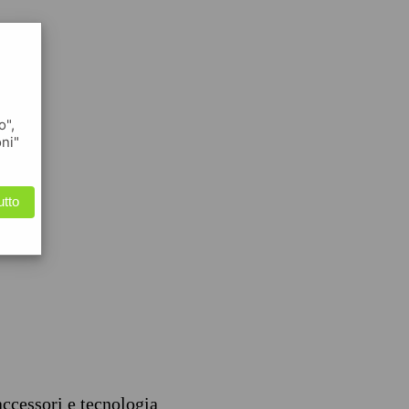
o",
oni"
utto
accessori e tecnologia