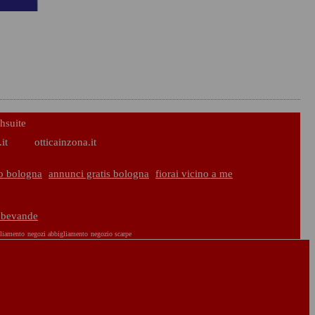
hsuite
it
otticainzona.it
o bologna
annunci gratis bologna
fiorai vicino a me
o bevande
liamento
negozi abbigliamento
negozio scarpe