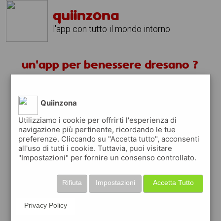
quiinzona
l'app con tutto il mondo intorno
un'app per benessere dresano ?
scarica gratis app
Quiinzona
quiinzona è una app
Utilizziamo i cookie per offrirti l'esperienza di
navigazione più pertinente, ricordando le tue
gratuita
preferenze. Cliccando su "Accetta tutto", acconsenti
che ti aiuta se cerchi '
un'app per
all'uso di tutti i cookie. Tuttavia, puoi visitare
benessere dresano ?
' e che ti premia ogni
"Impostazioni" per fornire un consenso controllato.
volta che la usi
raccogli punti da convertire in
buoni sconto
Rifiuta
Impostazioni
Accetta Tutto
o gift card
per fare la spesa, fare
rifornimento o acquistare abbigliamento,
Privacy Policy
accessori e tecnologia.