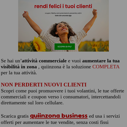
Se hai un’
attività commerciale
e vuoi
aumentare la tua
visibilità in zona
, quiinzona è la soluzione
COMPLETA
per la tua attività.
NON PERDERTI NUOVI CLIENTI
Scopri come puoi promuovere i tuoi volantini, le tue offerte
commerciali e coupon verso i consumatori, intercettandoli
direttamente sul loro cellulare.
quiinzona business
Scarica gratis
ed usa i servizi
offerti per aumentare le tue vendite, senza costi fissi