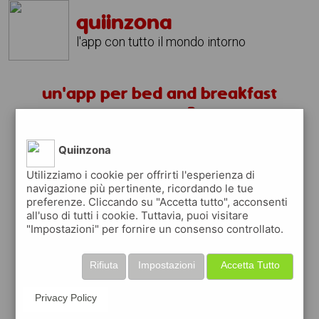
quiinzona
l'app con tutto il mondo intorno
un'app per bed and breakfast
segrate ?
Quiinzona
scarica gratis app
Utilizziamo i cookie per offrirti l'esperienza di
navigazione più pertinente, ricordando le tue
quiinzona è una app
preferenze. Cliccando su "Accetta tutto", acconsenti
gratuita
all'uso di tutti i cookie. Tuttavia, puoi visitare
"Impostazioni" per fornire un consenso controllato.
che ti aiuta se cerchi '
un'app per bed and
breakfast segrate ?
' e che ti premia ogni
volta che la usi
Rifiuta
Impostazioni
Accetta Tutto
raccogli punti da convertire in
buoni sconto
o gift card
per fare la spesa, fare
Privacy Policy
rifornimento o acquistare abbigliamento,
accessori e tecnologia.