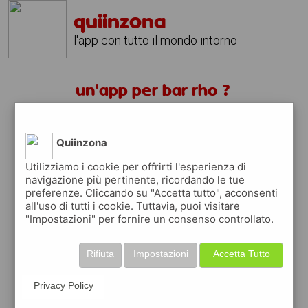
quiinzona
l'app con tutto il mondo intorno
un'app per bar rho ?
scarica gratis app
Quiinzona
Utilizziamo i cookie per offrirti l'esperienza di
quiinzona è una app
navigazione più pertinente, ricordando le tue
gratuita
preferenze. Cliccando su "Accetta tutto", acconsenti
che ti aiuta se cerchi '
un'app per bar rho
all'uso di tutti i cookie. Tuttavia, puoi visitare
?
' e che ti premia ogni volta che la usi
"Impostazioni" per fornire un consenso controllato.
raccogli punti da convertire in
buoni sconto
Rifiuta
Impostazioni
Accetta Tutto
o gift card
per fare la spesa, fare
rifornimento o acquistare abbigliamento,
accessori e tecnologia.
Privacy Policy