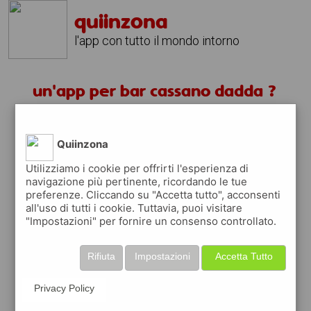
quiinzona
l'app con tutto il mondo intorno
un'app per bar cassano dadda ?
scarica gratis app
Quiinzona
quiinzona è una app
Utilizziamo i cookie per offrirti l'esperienza di
navigazione più pertinente, ricordando le tue
gratuita
preferenze. Cliccando su "Accetta tutto", acconsenti
che ti aiuta se cerchi '
un'app per bar
all'uso di tutti i cookie. Tuttavia, puoi visitare
cassano dadda ?
' e che ti premia ogni
"Impostazioni" per fornire un consenso controllato.
volta che la usi
raccogli punti da convertire in
buoni sconto
Rifiuta
Impostazioni
Accetta Tutto
o gift card
per fare la spesa, fare
rifornimento o acquistare abbigliamento,
Privacy Policy
accessori e tecnologia.