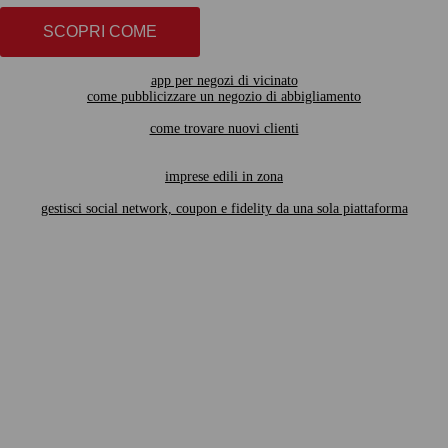
SCOPRI COME
app per negozi di vicinato
come pubblicizzare un negozio di abbigliamento
come trovare nuovi clienti
imprese edili in zona
gestisci social network, coupon e fidelity da una sola piattaforma