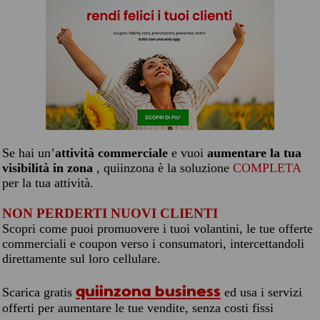
Se hai un’
attività commerciale
e vuoi
aumentare la tua
visibilità in zona
, quiinzona è la soluzione
COMPLETA
per la tua attività.
NON PERDERTI NUOVI CLIENTI
Scopri come puoi promuovere i tuoi volantini, le tue offerte
commerciali e coupon verso i consumatori, intercettandoli
direttamente sul loro cellulare.
quiinzona business
Scarica gratis
ed usa i servizi
offerti per aumentare le tue vendite, senza costi fissi