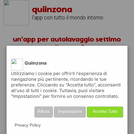
quiinzona
l'app con tutto il mondo intorno
un'app per autolavaggio settimo
milanese ?
Quiinzona
scarica gratis app
Utilizziamo i cookie per offrirti l'esperienza di
navigazione più pertinente, ricordando le tue
quiinzona è una app
preferenze. Cliccando su "Accetta tutto", acconsenti
gratuita
all'uso di tutti i cookie. Tuttavia, puoi visitare
"Impostazioni" per fornire un consenso controllato.
che ti aiuta se cerchi '
un'app per
autolavaggio settimo milanese ?
' e che ti
premia ogni volta che la usi
Rifiuta
Impostazioni
Accetta Tutto
raccogli punti da convertire in
buoni sconto
o gift card
per fare la spesa, fare
Privacy Policy
rifornimento o acquistare abbigliamento,
accessori e tecnologia.