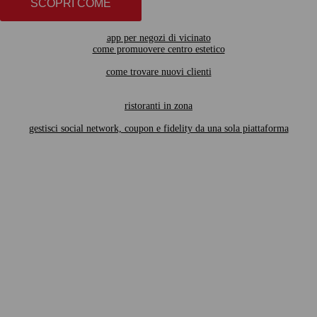
SCOPRI COME
app per negozi di vicinato
come promuovere centro estetico
come trovare nuovi clienti
ristoranti in zona
gestisci social network, coupon e fidelity da una sola piattaforma