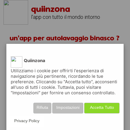
quiinzona
l'app con tutto il mondo intorno
un'app per autolavaggio binasco ?
scarica gratis app
Quiinzona
quiinzona è una app
Utilizziamo i cookie per offrirti l'esperienza di
navigazione più pertinente, ricordando le tue
gratuita
preferenze. Cliccando su "Accetta tutto", acconsenti
che ti aiuta se cerchi '
un'app per
all'uso di tutti i cookie. Tuttavia, puoi visitare
autolavaggio binasco ?
' e che ti premia
"Impostazioni" per fornire un consenso controllato.
ogni volta che la usi
raccogli punti da convertire in
buoni sconto
Rifiuta
Impostazioni
Accetta Tutto
o gift card
per fare la spesa, fare
rifornimento o acquistare abbigliamento,
Privacy Policy
accessori e tecnologia.