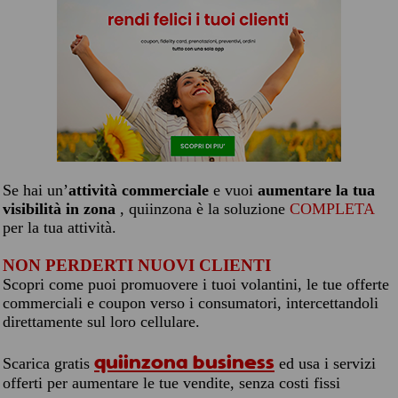
Se hai un’
attività commerciale
e vuoi
aumentare la tua
visibilità in zona
, quiinzona è la soluzione
COMPLETA
per la tua attività.
NON PERDERTI NUOVI CLIENTI
Scopri come puoi promuovere i tuoi volantini, le tue offerte
commerciali e coupon verso i consumatori, intercettandoli
direttamente sul loro cellulare.
quiinzona business
Scarica gratis
ed usa i servizi
offerti per aumentare le tue vendite, senza costi fissi