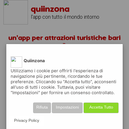
quiinzona
l'app con tutto il mondo intorno
un'app per attrazioni turistiche bari
?
Quiinzona
scarica gratis app
Utilizziamo i cookie per offrirti l'esperienza di
navigazione più pertinente, ricordando le tue
quiinzona è una app
preferenze. Cliccando su "Accetta tutto", acconsenti
gratuita
all'uso di tutti i cookie. Tuttavia, puoi visitare
"Impostazioni" per fornire un consenso controllato.
che ti aiuta se cerchi '
un'app per
attrazioni turistiche bari ?
' e che ti
premia ogni volta che la usi
Rifiuta
Impostazioni
Accetta Tutto
raccogli punti da convertire in
buoni sconto
o gift card
per fare la spesa, fare
Privacy Policy
rifornimento o acquistare abbigliamento,
accessori e tecnologia.