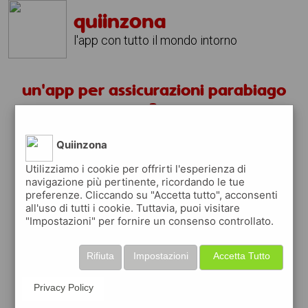
quiinzona
l'app con tutto il mondo intorno
un'app per assicurazioni parabiago
?
Quiinzona
scarica gratis app
Utilizziamo i cookie per offrirti l'esperienza di
navigazione più pertinente, ricordando le tue
quiinzona è una app
preferenze. Cliccando su "Accetta tutto", acconsenti
gratuita
all'uso di tutti i cookie. Tuttavia, puoi visitare
"Impostazioni" per fornire un consenso controllato.
che ti aiuta se cerchi '
un'app per
assicurazioni parabiago ?
' e che ti premia
ogni volta che la usi
Rifiuta
Impostazioni
Accetta Tutto
raccogli punti da convertire in
buoni sconto
o gift card
per fare la spesa, fare
Privacy Policy
rifornimento o acquistare abbigliamento,
accessori e tecnologia.