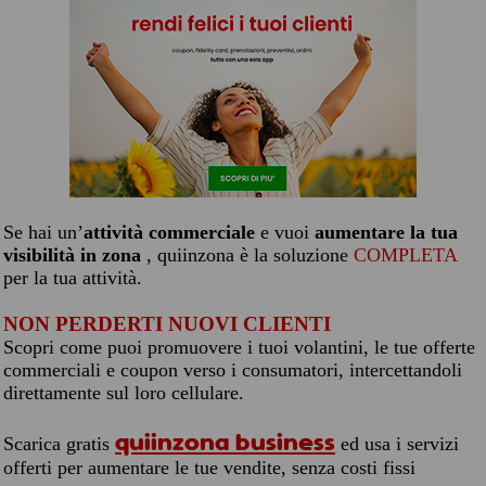
Se hai un’
attività commerciale
e vuoi
aumentare la tua
visibilità in zona
, quiinzona è la soluzione
COMPLETA
per la tua attività.
NON PERDERTI NUOVI CLIENTI
Scopri come puoi promuovere i tuoi volantini, le tue offerte
commerciali e coupon verso i consumatori, intercettandoli
direttamente sul loro cellulare.
quiinzona business
Scarica gratis
ed usa i servizi
offerti per aumentare le tue vendite, senza costi fissi