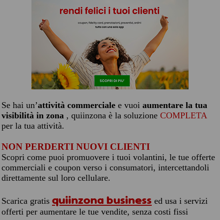
Se hai un’
attività commerciale
e vuoi
aumentare la tua
visibilità in zona
, quiinzona è la soluzione
COMPLETA
per la tua attività.
NON PERDERTI NUOVI CLIENTI
Scopri come puoi promuovere i tuoi volantini, le tue offerte
commerciali e coupon verso i consumatori, intercettandoli
direttamente sul loro cellulare.
quiinzona business
Scarica gratis
ed usa i servizi
offerti per aumentare le tue vendite, senza costi fissi