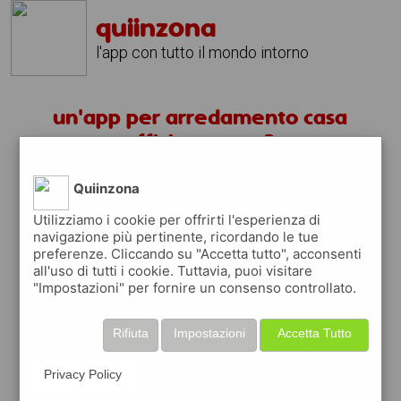
quiinzona
l'app con tutto il mondo intorno
un'app per arredamento casa
ufficio monza ?
Quiinzona
scarica gratis app
Utilizziamo i cookie per offrirti l'esperienza di
navigazione più pertinente, ricordando le tue
quiinzona è una app
preferenze. Cliccando su "Accetta tutto", acconsenti
gratuita
all'uso di tutti i cookie. Tuttavia, puoi visitare
"Impostazioni" per fornire un consenso controllato.
che ti aiuta se cerchi '
un'app per
arredamento casa ufficio monza ?
' e che
ti premia ogni volta che la usi
Rifiuta
Impostazioni
Accetta Tutto
raccogli punti da convertire in
buoni sconto
o gift card
per fare la spesa, fare
Privacy Policy
rifornimento o acquistare abbigliamento,
accessori e tecnologia.