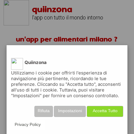
quiinzona
l'app con tutto il mondo intorno
un'app per alimentari milano ?
scarica gratis app
Quiinzona
quiinzona è una app
Utilizziamo i cookie per offrirti l'esperienza di
navigazione più pertinente, ricordando le tue
gratuita
preferenze. Cliccando su "Accetta tutto", acconsenti
che ti aiuta se cerchi '
un'app per
all'uso di tutti i cookie. Tuttavia, puoi visitare
alimentari milano ?
' e che ti premia ogni
"Impostazioni" per fornire un consenso controllato.
volta che la usi
raccogli punti da convertire in
buoni sconto
Rifiuta
Impostazioni
Accetta Tutto
o gift card
per fare la spesa, fare
rifornimento o acquistare abbigliamento,
Privacy Policy
accessori e tecnologia.