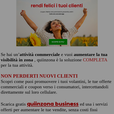
Se hai un’
attività commerciale
e vuoi
aumentare la tua
visibilità in zona
, quiinzona è la soluzione
COMPLETA
per la tua attività.
NON PERDERTI NUOVI CLIENTI
Scopri come puoi promuovere i tuoi volantini, le tue offerte
commerciali e coupon verso i consumatori, intercettandoli
direttamente sul loro cellulare.
quiinzona business
Scarica gratis
ed usa i servizi
offerti per aumentare le tue vendite, senza costi fissi