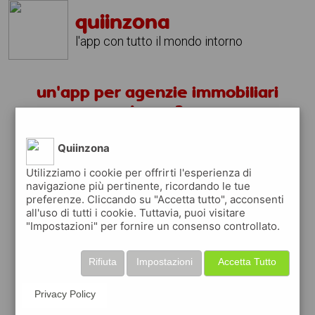
quiinzona
l'app con tutto il mondo intorno
un'app per agenzie immobiliari
lecco ?
Quiinzona
scarica gratis app
Utilizziamo i cookie per offrirti l'esperienza di
navigazione più pertinente, ricordando le tue
quiinzona è una app
preferenze. Cliccando su "Accetta tutto", acconsenti
gratuita
all'uso di tutti i cookie. Tuttavia, puoi visitare
"Impostazioni" per fornire un consenso controllato.
che ti aiuta se cerchi '
un'app per agenzie
immobiliari lecco ?
' e che ti premia ogni
volta che la usi
Rifiuta
Impostazioni
Accetta Tutto
raccogli punti da convertire in
buoni sconto
o gift card
per fare la spesa, fare
Privacy Policy
rifornimento o acquistare abbigliamento,
accessori e tecnologia.