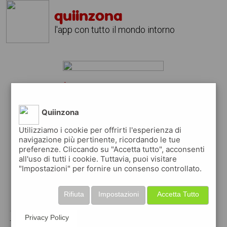
quiinzona
l'app con tutto il mondo intorno
diamante 2 carati?
scarica gratis l'app
quiinzona
Quiinzona
↴
Utilizziamo i cookie per offrirti l'esperienza di
navigazione più pertinente, ricordando le tue
preferenze. Cliccando su "Accetta tutto", acconsenti
all'uso di tutti i cookie. Tuttavia, puoi visitare
scarica gratis app
"Impostazioni" per fornire un consenso controllato.
pubblica gratis i tuoi annunci
Rifiuta
Impostazioni
Accetta Tutto
con quiinzona puoi inserire gratuitamente i
Privacy Policy
tuoi annunci per :