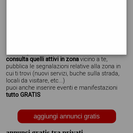
vendo
offro
cerco
regalo
scambio
scarica gratis l'app ed inserisci i tuoi annunci,
consulta quelli attivi in zona
vicino a te,
pubblica le segnalazioni relative alla zona in
cui ti trovi (nuovi servizi, buche sulla strada,
locali da visitare, etc...)
puoi anche inserire eventi e manifestazioni
tutto GRATIS
aggiungi annunci gratis
annunci gratis tra privati