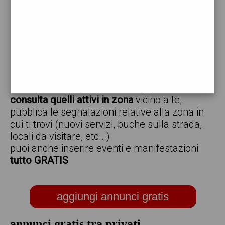
vendo
offro
cerco
regalo
scambio
scarica gratis l'app ed inserisci i tuoi annunci,
consulta quelli attivi in zona
vicino a te,
pubblica le segnalazioni relative alla zona in
cui ti trovi (nuovi servizi, buche sulla strada,
locali da visitare, etc...)
puoi anche inserire eventi e manifestazioni
tutto GRATIS
aggiungi annunci gratis
annunci gratis tra privati