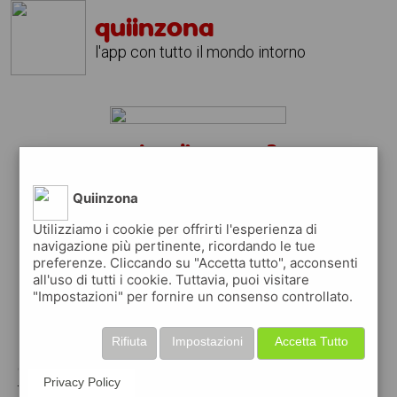
quiinzona
l'app con tutto il mondo intorno
selva di progno?
scarica gratis l'app
quiinzona
Quiinzona
↴
Utilizziamo i cookie per offrirti l'esperienza di
navigazione più pertinente, ricordando le tue
preferenze. Cliccando su "Accetta tutto", acconsenti
scarica gratis app
all'uso di tutti i cookie. Tuttavia, puoi visitare
"Impostazioni" per fornire un consenso controllato.
pubblica gratis i tuoi annunci
Rifiuta
Impostazioni
Accetta Tutto
con quiinzona puoi inserire gratuitamente i
Privacy Policy
tuoi annunci per :